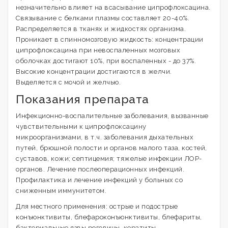
незначительно влияет на всасывание ципрофлоксацина.
Связывание с белками плазмы составляет 20-40%.
Распределяется в тканях и жидкостях организма.
Проникает в спинномозговую жидкость: концентрации
ципрофлоксацина при невоспаленных мозговых
оболочках достигают 10%, при воспаленных - до 37%.
Высокие концентрации достигаются в желчи.
Выделяется с мочой и желчью.
Показания препарата
Инфекционно-воспалительные заболевания, вызванные
чувствительными к ципрофлоксацину
микроорганизмами, в т.ч. заболевания дыхательных
путей, брюшной полости и органов малого таза, костей,
суставов, кожи; септицемия; тяжелые инфекции ЛОР-
органов. Лечение послеоперационных инфекций.
Профилактика и лечение инфекций у больных со
сниженным иммунитетом.
Для местного применения: острые и подострые
конъюнктивиты, блефароконъюнктивиты, блефариты,
бактериальные язвы роговицы, кератиты,