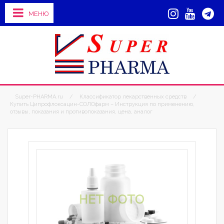
МЕНЮ
Super-PHARMA.ru
/
Классификатор лекарственных средств
/
Купить Ципрофлоксацин-СОЛОфарм – Инструкция по применению,
отзывы, показания и противопоказания, цена, аналог