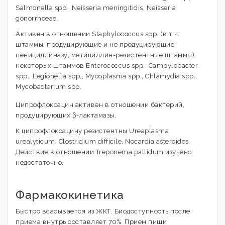
Salmonella spp., Neisseria meningitidis, Neisseria
gonorrhoeae.
Активен в отношении Staphylococcus spp. (в т.ч.
штаммы, продуцирующие и не продуцирующие
пенициллиназу, метициллин-резистентные штаммы),
некоторых штаммов Enterococcus spp., Campylobacter
spp., Legionella spp., Mycoplasma spp., Chlamydia spp.,
Mycobacterium spp.
Ципрофлоксацин активен в отношении бактерий,
продуцирующих β-лактамазы.
К ципрофлоксацину резистентны Ureaplasma
urealyticum, Clostridium difficile, Nocardia asteroides.
Действие в отношении Treponema pallidum изучено
недостаточно.
Фармакокинетика
Быстро всасывается из ЖКТ. Биодоступность после
приема внутрь составляет 70%. Прием пищи