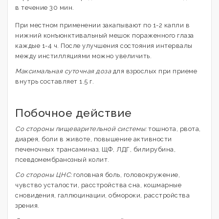
в течение 30 мин.
При местном применении закапывают по 1-2 капли в
нижний конъюнктивальный мешок пораженного глаза
каждые 1-4 ч. После улучшения состояния интервалы
между инстилляциями можно увеличить.
Максимальная суточная доза
для взрослых при приеме
внутрь составляет 1.5 г.
Побочное действие
Со стороны пищеварительной системы:
тошнота, рвота,
диарея, боли в животе, повышение активности
печеночных трансаминаз, ЩФ, ЛДГ, билирубина,
псевдомембранозный колит.
Со стороны ЦНС:
головная боль, головокружение,
чувство усталости, расстройства сна, кошмарные
сновидения, галлюцинации, обмороки, расстройства
зрения.