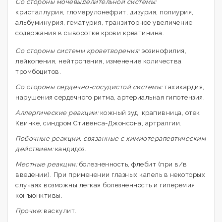
Со стороны мочевыделительной системы:
кристаллурия, гломерулонефрит, дизурия, полиурия,
альбуминурия, гематурия, транзиторное увеличение
содержания в сыворотке крови креатинина.
Со стороны системы кроветворения:
эозинофилия,
лейкопения, нейтропения, изменение количества
тромбоцитов.
Cо стороны сердечно-сосудистой системы:
тахикардия,
нарушения сердечного ритма, артериальная гипотензия.
Аллергические реакции:
кожный зуд, крапивница, отек
Квинке, синдром Стивенса-Джонсона, артралгии.
Побочные реакции, связанные с химиотерапевтическим
действием:
кандидоз.
Местные реакции:
болезненность, флебит (при в/в
введении). При применении глазных капель в некоторых
случаях возможны легкая болезненность и гиперемия
конъюнктивы.
Прочие:
васкулит.