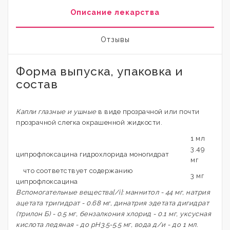
Описание лекарства
Отзывы
Форма выпуска, упаковка и
состав
Капли глазные и ушные
в виде прозрачной или почти
прозрачной слегка окрашенной жидкости.
1 мл
3.49
ципрофлоксацина гидрохлорида моногидрат
мг
что соответствует содержанию
3 мг
ципрофлоксацина
Вспомогательные вещества[/i]: маннитол - 44 мг, натрия
ацетата тригидрат - 0.68 мг, динатрия эдетата дигидрат
(трилон Б) - 0.5 мг, бензалкония хлорид - 0.1 мг, уксусная
кислота ледяная - до pH3.5-5.5 мг, вода д/и - до 1 мл.