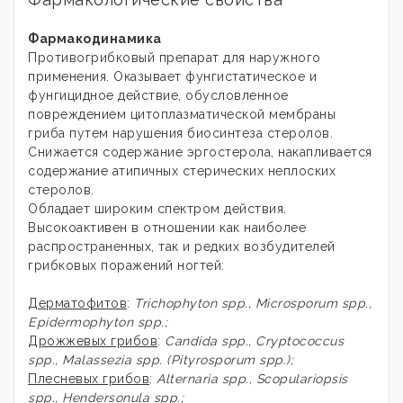
Фармакодинамика
Противогрибковый препарат для наружного
применения. Оказывает фунгистатическое и
фунгицидное действие, обусловленное
повреждением цитоплазматической мембраны
гриба путем нарушения биосинтеза стеролов.
Снижается содержание эргостерола, накапливается
содержание атипичных стерических неплоских
стеролов.
Обладает широким спектром действия.
Высокоактивен в отношении как наиболее
распространенных, так и редких возбудителей
грибковых поражений ногтей:
Дерматофитов
:
Trichophyton spp., Microsporum spp.,
Epidermophyton spp.;
Дрожжевых грибов
:
Candida spp., Cryptococcus
spp., Malassezia spp. (Pityrosporum spp.);
Плесневых грибов
:
Alternaria spp., Scopulariopsis
spp., Hendersonula spp.;