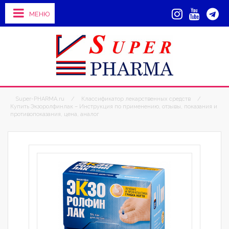
МЕНЮ
Super-PHARMA.ru
/
Классификатор лекарственных средств
/
Купить Экзоролфинлак – Инструкция по применению, отзывы, показания и
противопоказания, цена, аналог