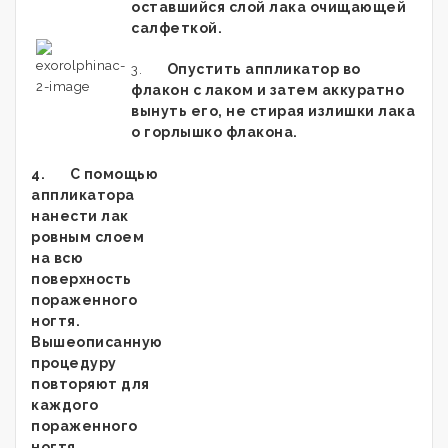
оставшийся слой лака очищающей
салфеткой.
Опустить аппликатор во
3.
флакон с лаком и затем аккуратно
вынуть его, не стирая излишки лака
о горлышко флакона.
4. С помощью
аппликатора
нанести лак
ровным слоем
на всю
поверхность
пораженного
ногтя.
Вышеописанную
процедуру
повторяют для
каждого
пораженного
ногтя.