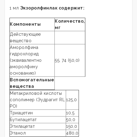
1 мл
Экзоролфинлак содержит:
Количество,
Компоненты
мг
Действующее
вещество
Аморолфина
гидрохлорид
(эквивалентно
55, 74 (50,0)
аморолфину
основанию)
Вспомогательные
вещества
Метакриловой кислоты
сополимер (Эудрагит RL
125,0
PO)
Триацетин
10,5
Бутилацетат
50,0
Этилацетат
150,0
Этанол
480,0