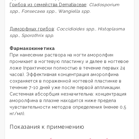
Грибов из семейства Dematiaceae
:
Cladosporium
spp., Fonsecaea spp., Wangiella spp.
Диморфных грибов
:
Coccidioides spp., Histoplasma
spp., Sporothrix spp.
Фармакокинетика
При нанесении раствора на ногти аморолфин
проникает в ногтевую пластинку и далее в ногтевое
ложе (практически полностью в течение первых 24
часов). Эффективная концентрация аморолфина
сохраняется в пораженной ногтевой пластинке в
течение 7-10 дней уже после первой аппликации.
Системная абсорбция незначительна: концентрация
аморолфина в плазме находится ниже предела
чувствительности методов определения (менее 0,5
нг/мл).
Показания к применению