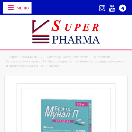
МЕНЮ
Super-PHARMA.ru
/
Классификатор лекарственных средств
/
Купить Бронхо-мунал П – Инструкция по применению, отзывы, показания
и противопоказания, цена, аналог