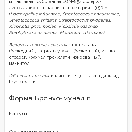
мг (активная субстанция «ОМ-85» содержит
лиофилизированные лизаты бактерий - 3,50 мг
(
Haemophilus influenzae, Streptococcus pneumoniae,
Streptococcus viridans, Streptococcus pyogenes,
Klebsiella pneumoniae, Klebsiella ozaenae,
Staphylococcus aureus, Moraxella catarrhalis)
Вспомогательные вещества:
пропилгаллат
(безводный), натрия глутамат (безводный), магния
стеарат, крахмал прежелатинизированный,
маннитол.
Оболочка капсулы
: индиготин Е132, титана диоксид
Е171, желатин.
Форма Бронхо-мунал п
Капсулы