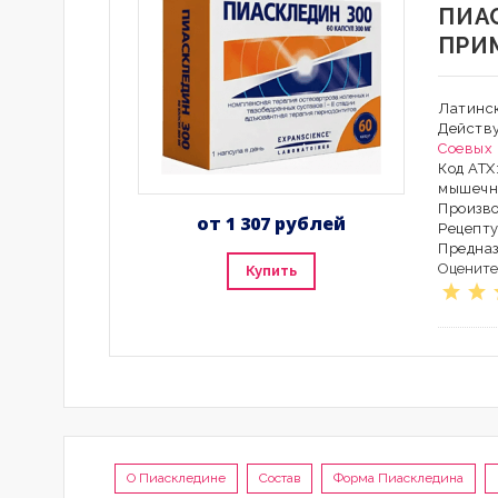
ПИА
ПРИ
Латинск
Действ
Соевых
Код АТХ
мышечн
Произво
от 1 307 рублей
Рецепту
Предна
Оцените
Купить
О Пиаскледине
Состав
Форма Пиаскледина