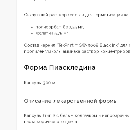
Связующий раствор (состав для герметизации ка
полисорбат-800,25 мг,
желатин 5,75 мг.;
Состав чернил "TekPrint ™ SW-9008 Black Ink" дл
пропиленгликоль, аммиака раствор концентрирова
Форма Пиаскледина
Капсулы 300 мг.
Описание лекарственной формы
Капсулы (тип I) с белым колпачком и непрозрачн
паста коричневого цвета.