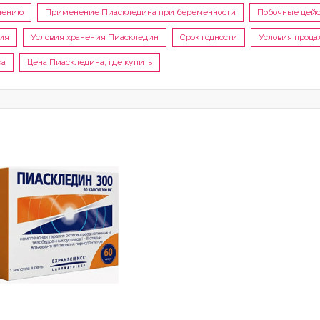
нению
Применение Пиаскледина при беременности
Побочные дейс
ия
Условия хранения Пиаскледин
Срок годности
Условия прод
ка
Цена Пиаскледина, где купить