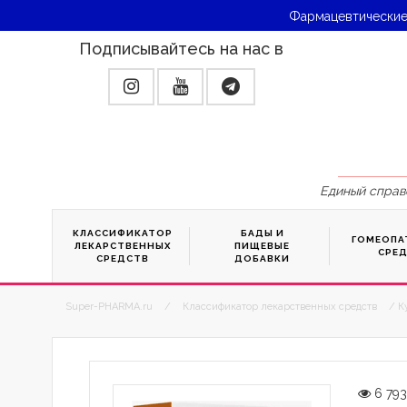
Фармацевтические
Подписывайтесь на нас в
Единый справ
КЛАССИФИКАТОР
БАДЫ И
ГОМЕОПА
ЛЕКАРСТВЕННЫХ
ПИЩЕВЫЕ
СРЕ
СРЕДСТВ
ДОБАВКИ
Super-PHARMA.ru
/
Классификатор лекарственных средств
/ К
6 79