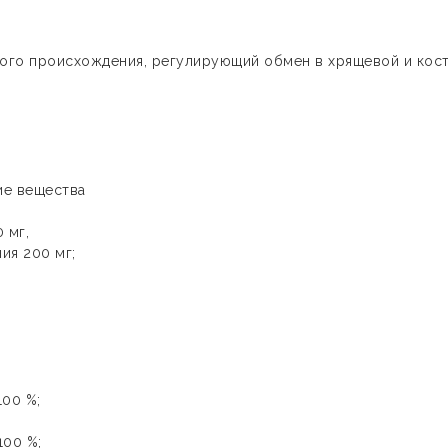
го происхождения, регулирующий обмен в хрящевой и кос
ие вещества
0 мг,
ия 200 мг;
100 %;
100 %;