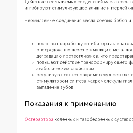
Действие неомыляемых соединений масла соевых 
ингибируют стимулирующее влияние интерлейкина-
Неомыляемые соединения масла соевых бобов и 
повышают выработку ингибитора активатора
опосредованно через стимуляцию металлопр
деградацию протеогликанов, что предотвра
повышают действие трансформирующего фак
анаболическим свойством;
регулируют синтез макромолекул межклето
стимулятором синтеза макромолекулы гиали
выпадение зубов.
Показания к применению
Остеоартроз
коленных и тазобедренных суставов 