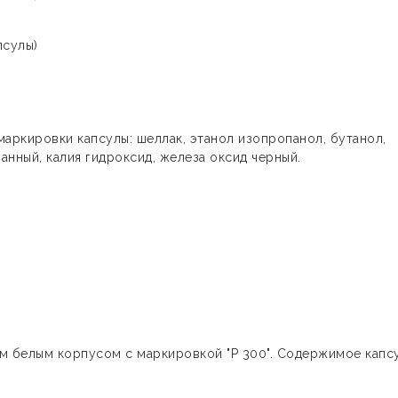
псулы)
я маркировки капсулы: шеллак, этанол изопропанол, бутанол,
нный, калия гидроксид, железа оксид черный.
ым белым корпусом с маркировкой "Р 300". Содержимое капсу