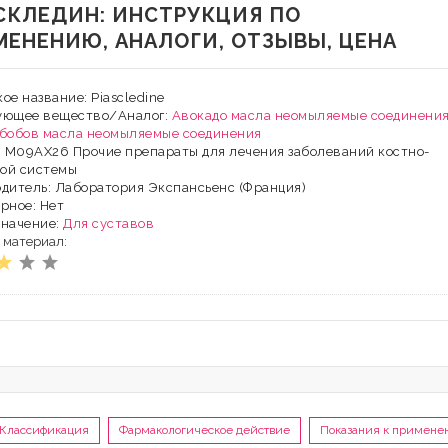
СКЛЕДИН: ИНСТРУКЦИЯ ПО
МЕНЕНИЮ, АНАЛОГИ, ОТЗЫВЫ, ЦЕНА
ое название: Piascledine
ующее вещество/Аналог:
Авокадо масла неомыляемые соединени
 бобов масла неомыляемые соединения
: M09AX26 Прочие препараты для лечения заболеваний костно-
ой системы
дитель: Лаборатория Экспансьенс (Франция)
рное: Нет
значение:
Для суставов
 материал:
Классификация
Фармакологическое действие
Показания к примене