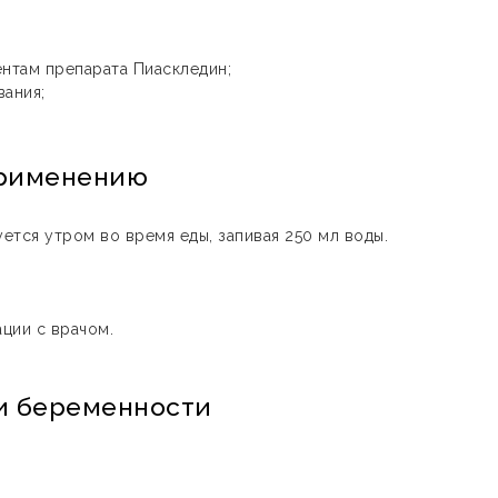
ентам препарата Пиаскледин;
вания;
применению
уется утром во время еды, запивая 250 мл воды.
ции с врачом.
и беременности