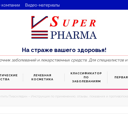
 компании
Видео-материалы
На страже вашего здоровья!
очник заболеваний и лекарственных средств. Для специалистов и
КЛАССИФИКАТОР
ТИЧЕСКИЕ
ЛЕЧЕБНАЯ
ПО
ПЕРВА
ДСТВА
КОСМЕТИКА
ЗАБОЛЕВАНИЯМ
упить Пиаскледин – Инструкция по применению, отзывы, показания и противопока
3