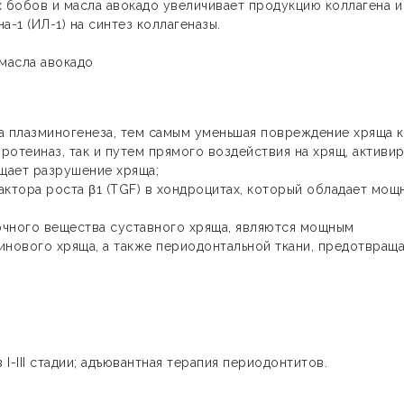
бобов и масла авокадо увеличивает продукцию коллагена и
1 (ИЛ-1) на синтез коллагеназы.
масла авокадо
 плазминогенеза, тем самым уменьшая повреждение хряща к
отеиназ, так и путем прямого воздействия на хрящ, активи
щает разрушение хряща;
тора роста β1 (TGF) в хондроцитах, который обладает мощ
чного вещества суставного хряща, являются мощным
нового хряща, а также периодонтальной ткани, предотвращ
I-III стадии; адъювантная терапия периодонтитов.