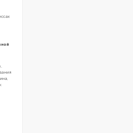
ессах
й
вной
,
ования
ина,
к