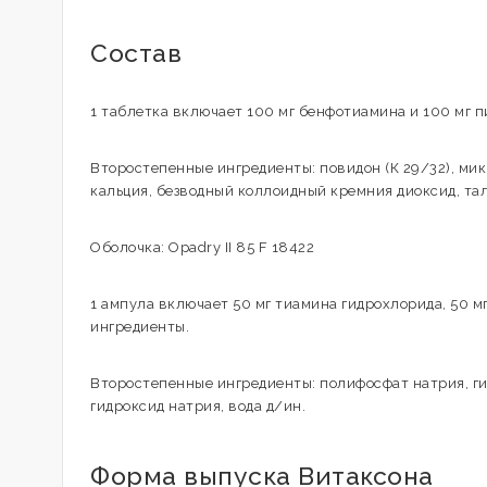
Состав
1 таблетка включает 100 мг бенфотиамина и 100 мг 
Второстепенные ингредиенты: повидон (К 29/32), мик
кальция, безводный коллоидный кремния диоксид, тал
Оболочка: Opadry II 85 F 18422
1 ампула включает 50 мг тиамина гидрохлорида, 50 м
ингредиенты.
Второстепенные ингредиенты: полифосфат натрия, гид
гидроксид натрия, вода д/ин.
Форма выпуска Витаксона