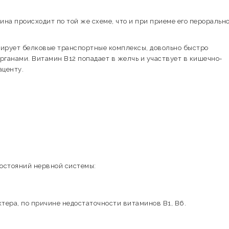
на происходит по той же схеме, что и при приеме его перорально
ирует белковые транспортные комплексы, довольно быстро
рганами. Витамин B12 попадает в желчь и участвует в кишечно-
аценту.
остояний нервной системы:
тера, по причине недостаточности витаминов В1, В6.