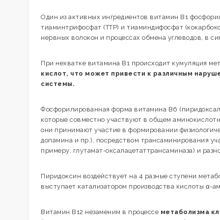
Один из активных ингредиентов витамин В1 фосфорил
тиаминтрифосфат (ТТР) и тиаминдифосфат (кокарбокс
нервных волокон и процессах обмена углеводов, в с
При нехватке витамина В1 происходит кумуляция мет
кислот, что может привести к различным наруш
системы.
Фосфорилированная форма витамина В6 (пиридоксаль
которые совместно участвуют в общем аминокислотн
они принимают участие в формировании физиологичес
допамина и пр.), посредством трансаминирования уч
примеру, глутамат-оксалацетаттрансаминаза) и раз
Пиридоксин воздействует на 4 разные ступени метаб
выступает катализатором производства кислоты α-а
Витамин В12 незаменим в процессе
метаболизма кл