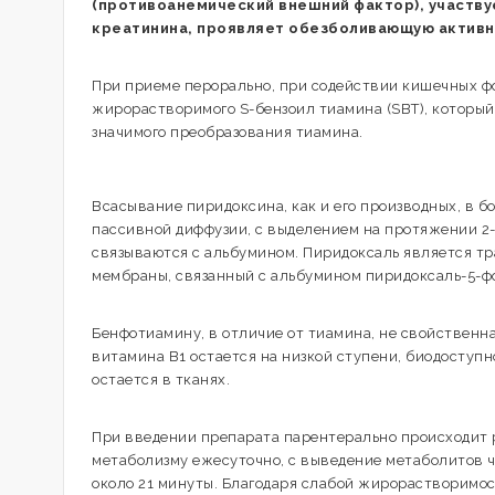
(противоанемический внешний фактор), участву
креатинина, проявляет обезболивающую активн
При приеме перорально, при содействии кишечных ф
жирорастворимого S-бензоил тиамина (SBT), который
значимого преобразования тиамина.
Всасывание пиридоксина, как и его производных, в 
пассивной диффузии, с выделением на протяжении 2-
связываются с альбумином. Пиридоксаль является т
мембраны, связанный с альбумином пиридоксаль-5-ф
Бенфотиамину, в отличие от тиамина, не свойственна
витамина В1 остается на низкой ступени, биодоступ
остается в тканях.
При введении препарата парентерально происходит р
метаболизму ежесуточно, с выведение метаболитов ч
около 21 минуты. Благодаря слабой жирорастворимос