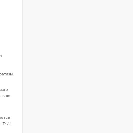
и
фатазы.
мого
ольше
ается
с Т1/2