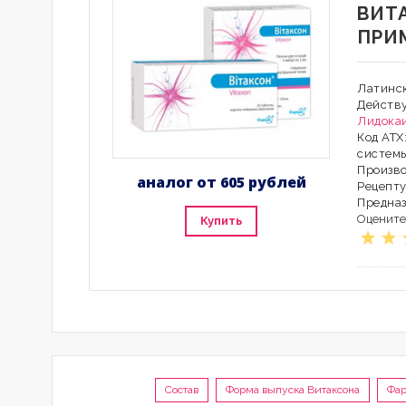
ВИТ
ПРИ
Латинск
Действ
Лидока
Код АТХ
систем
Произво
аналог от 605 рублей
Рецепту
Предна
Оцените
Купить
Состав
Форма выпуска Витаксона
Фар