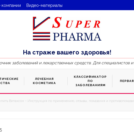
 компании
Видео-материалы
На страже вашего здоровья!
очник заболеваний и лекарственных средств. Для специалистов и
КЛАССИФИКАТОР
ТИЧЕСКИЕ
ЛЕЧЕБНАЯ
ПО
ПЕРВА
ДСТВА
КОСМЕТИКА
ЗАБОЛЕВАНИЯМ
упить Витаксон – Инструкция по применению, отзывы, показания и противопоказан
5