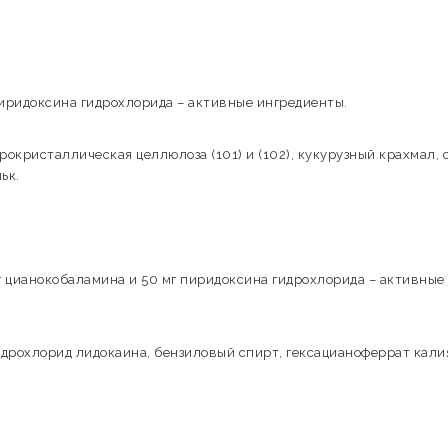
пиридоксина гидрохлорида – активные ингредиенты.
рокристаллическая целлюлоза (101) и (102), кукурузный крахмал, 
ьк.
г цианокобаламина и 50 мг пиридоксина гидрохлорида – активные
рохлорид лидокаина, бензиловый спирт, гексацианоферрат калия 