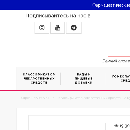
Фармацевтические
Подписывайтесь на нас в
Единый справ
КЛАССИФИКАТОР
БАДЫ И
ГОМЕОПА
ЛЕКАРСТВЕННЫХ
ПИЩЕВЫЕ
СРЕ
СРЕДСТВ
ДОБАВКИ
Super-PHARMA.ru
/
Классификатор лекарственных средств
/ К
19 30