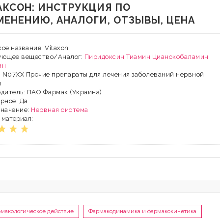
АКСОН: ИНСТРУКЦИЯ ПО
МЕНЕНИЮ, АНАЛОГИ, ОТЗЫВЫ, ЦЕНА
ое название: Vitaxon
ующее вещество/Аналог:
Пиридоксин
Тиамин
Цианокобаламин
ин
: N07XX Прочие препараты для лечения заболеваний нервной
ы
дитель: ПАО Фармак (Украина)
рное: Да
значение:
Нервная система
 материал:
макологическое действие
Фармакодинамика и фармакокинетика