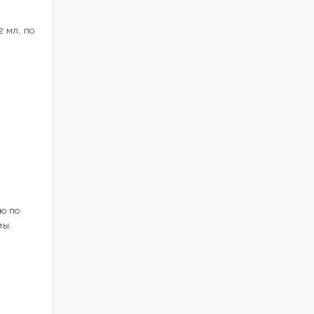
 мл, по
ю по
мы.