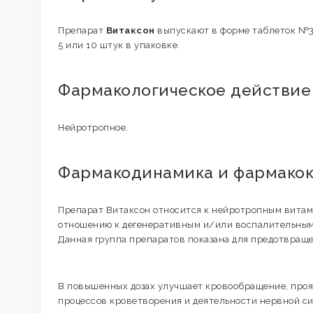
Препарат
Витаксон
выпускают в форме таблеток №30
5 или 10 штук в упаковке.
Фармакологическое действие
Нейротропное.
Фармакодинамика и фармако
Препарат Витаксон относится к нейротропным витам
отношению к дегенеративным и/или воспалительным
Данная группа препаратов показана для предотвращ
В повышенных дозах улучшает кровообращение, проя
процессов кроветворения и деятельности нервной с