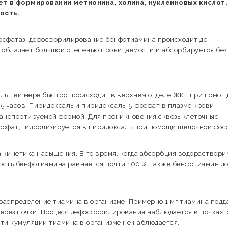
ет в формировании метионина, холина, нуклеиновых кислот,
ость.
осфатаз, дефосфорилирование бенфотиамина происходит до
 обладает большой степенью проницаемости и абсорбируется без
большей мере быстро происходит в верхнем отделе ЖКТ при помощ
5 часов. Пиридоксаль и пиридоксаль-5-фосфат в плазме крови
ранспортируемой формой. Для проникновения сквозь клеточные
осфат, гидролизируется в пиридоксаль при помощи щелочной фос
 кинетика насыщения. В то время, когда абсорбция водораствори
ность бенфотиамина равняется почти 100 %. Также бенфотиамин д
аспределение тиамина в организме. Примерно 1 мг тиамина подд
ерез почки. Процесс дефосфорилирования наблюдается в почках, 
ти кумуляции тиамина в организме не наблюдается.