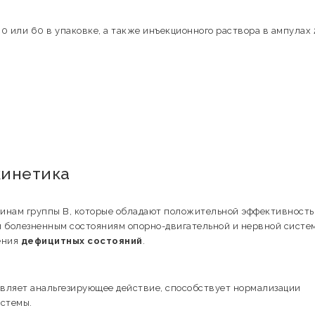
 или 60 в упаковке, а также инъекционного раствора в ампулах 2
кинетика
инам группы В, которые обладают положительной эффективность
 болезненным состояниям опорно-двигательной и нервной систе
ения
дефицитных состояний
.
вляет анальгезирующее действие, способствует нормализации
истемы.