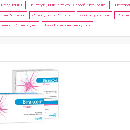
ные действия
Инструкция на Витаксон (Способ и дозировка)
Передоз
ения Витаксон
Срок годности Витаксон
Особые указания
Синон
енности (и лактации)
Цена Витаксона, где купить