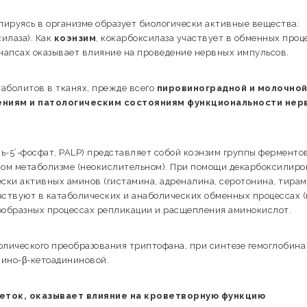
ируясь в организме образует биологически активные вещества:
илаза). Как
коэнзим
, кокарбоксилаза участвует в обменных проц
инапсах оказывает влияние на проведение нервных импульсов.
аболитов в тканях, прежде всего
пировиноградной и молочно
ениям и патологическим состояниям функциональности нер
-5’-фосфат, PALP) представляет собой коэнзим группы ферментов
ом метаболизме (неокислительном). При помощи декарбоксилир
ки активных аминов (гистамина, адреналина, серотонина, тирам
аствуют в катаболических и анаболических обменных процессах (
нообразных процессах репликации и расщепления аминокислот.
олического преобразования триптофана, при синтезе гемоглобина
мино-β-кетоадининовой.
еток, оказывает влияние на кроветворную функцию