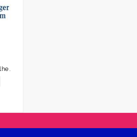
BoehringerIngelheim (Берингер Ингельхайм)