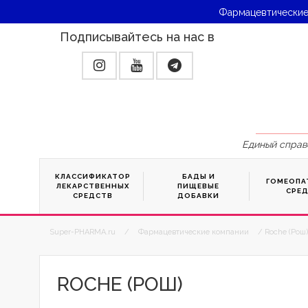
Фармацевтические
Подписывайтесь на нас в
Единый справ
КЛАССИФИКАТОР
БАДЫ И
ГОМЕОПА
ЛЕКАРСТВЕННЫХ
ПИЩЕВЫЕ
СРЕ
СРЕДСТВ
ДОБАВКИ
Super-PHARMA.ru
/
Фармацевтические компании
/ Roche (Рош
ROCHE (РОШ)