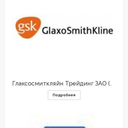
Глаксосмиткляйн Трейдинг ЗАО (GlaxoSmithKline)
Подробнее