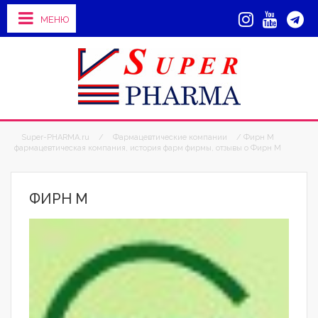
МЕНЮ
Super-PHARMA.ru
/
Фармацевтические компании
/ Фирн М
фармацевтическая компания, история фарм фирмы, отзывы о Фирн М
ФИРН М