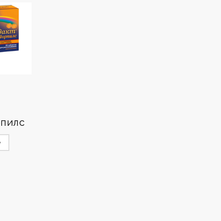
рпилс
е