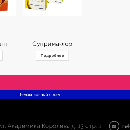
епт
Суприма-лор
Подробнее
Редакционный совет
ул. Академика Королева д. 13 стр. 1
re