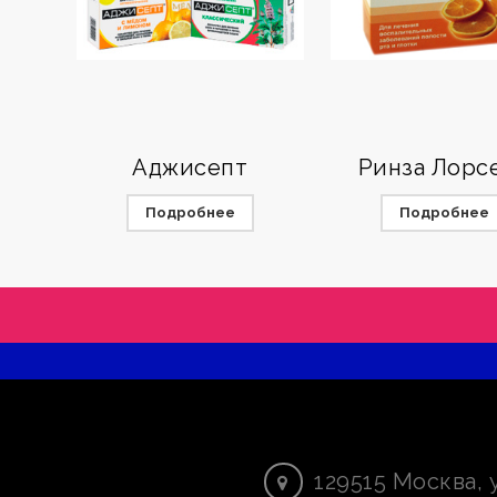
Аджисепт
Ринза Лорс
Подробнее
Подробнее
129515
Москва
,