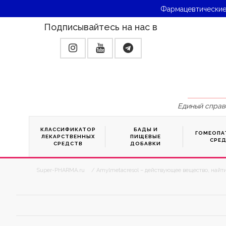
Фармацевтические
Подписывайтесь на нас в
Единый справ
КЛАССИФИКАТОР
БАДЫ И
ГОМЕОПА
ЛЕКАРСТВЕННЫХ
ПИЩЕВЫЕ
СРЕ
СРЕДСТВ
ДОБАВКИ
Super-PHARMA.ru
/ Amylmetacresol – действующее вещество, найт