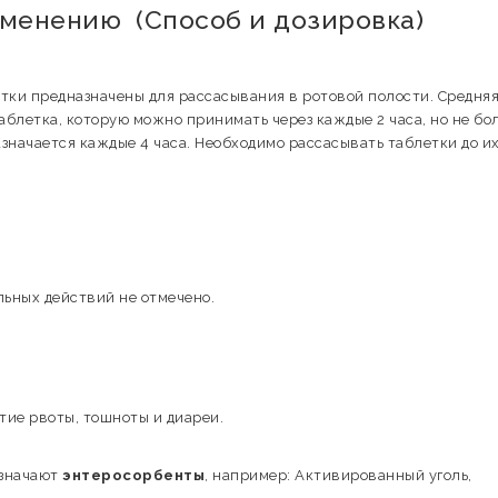
именению (Способ и дозировка)
тки предназначены для рассасывания в ротовой полости. Средня
аблетка, которую можно принимать через каждые 2 часа, но не бо
назначается каждые 4 часа. Необходимо рассасывать таблетки до и
ьных действий не отмечено.
ие рвоты, тошноты и диареи.
азначают
энтеросорбенты
, например: Активированный уголь,