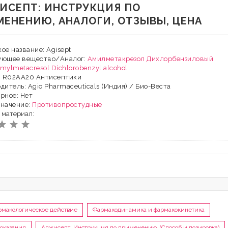
ИСЕПТ: ИНСТРУКЦИЯ ПО
МЕНЕНИЮ, АНАЛОГИ, ОТЗЫВЫ, ЦЕНА
ое название: Agisept
ующее вещество/Аналог:
Амилметакрезол
Дихлорбензиловый
mylmetacresol
Dichlorobenzyl alcohol
: R02AA20 Антисептики
дитель: Agio Pharmaceuticals (Индия) / Био-Веста
рное: Нет
значение:
Противопростудные
 материал:
рмакологическое действие
Фармакодинамика и фармакокинетика
оказания
Аджисепт, Инструкция по применению (Способ и дозировка)