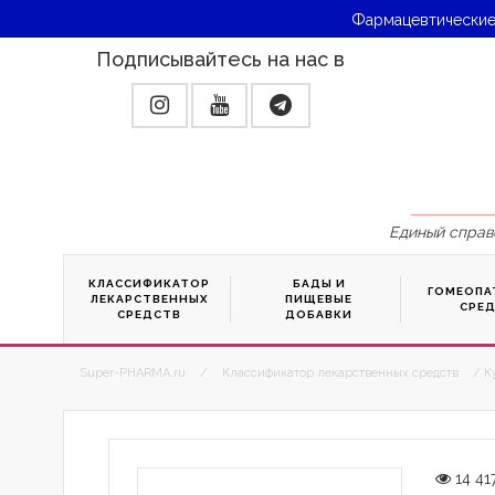
Фармацевтические
Подписывайтесь на нас в
Единый справ
КЛАССИФИКАТОР
БАДЫ И
ГОМЕОПА
ЛЕКАРСТВЕННЫХ
ПИЩЕВЫЕ
СРЕ
СРЕДСТВ
ДОБАВКИ
Super-PHARMA.ru
/
Классификатор лекарственных средств
/ К
14 41