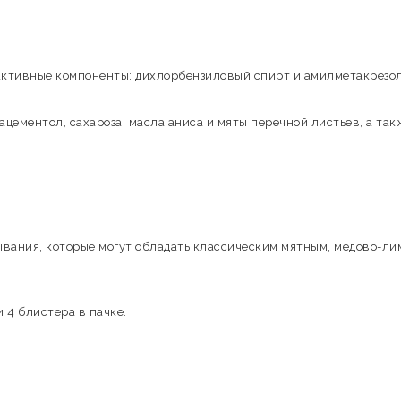
активные компоненты: дихлорбензиловый спирт и амилметакрезол
цементол, сахароза, масла аниса и мяты перечной листьев, а так
ывания, которые могут обладать классическим мятным, медово-л
 4 блистера в пачке.