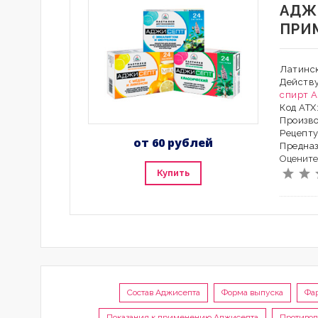
АДЖ
ПРИ
Латинск
Действ
спирт
A
Код АТХ
Произво
Рецепту
от 60 рублей
Предна
Оцените
Купить
Состав Аджисепта
Форма выпуска
Фа
Показания к применению Аджисепта
Противоп