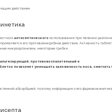
ующим действием.
кинетика
местного
антисептического
использования при лечении различн
м проявляется его противомикробное действие. Активность таблет
ные микроорганизмы, некоторые грибки.
альгезирующий, противовоспалительный и
леток позволяет уменьшить заложенность носа, смягчить 
истемной абсорбцией, поэтому информация о его фармакокинетик
жисепта