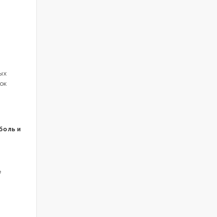
ых
ок
боль и
е