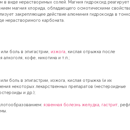
м в виде нерастворимых солей. Магния гидроксид реагирует
анием магния хлорида, обладающего осмотическими свойств
лизует закрепляющее действие алюминия гидроксида в тонк
иде нерастворимого карбоната.
 или боль в эпигастрии,
изжога
, кислая отрыжка после
алкоголя, кофе, никотина и т.п.;
или боль в эпигастрии, изжога, кислая отрыжка (и их
нения некоторых лекарственных препаратов (нестероидные
стероиды и др.);
слотообразованием:
язвенная болезнь желудка
,
гастрит
, реф
гмы.