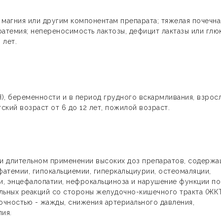
 магния или другим компонентам препарата; тяжелая почечна
фатемия; непереносимость лактозы, дефицит лактазы или глю
 лет.
), беременности и в период грудного вскармливания, взрос
тский возраст от 6 до 12 лет, пожилой возраст.
и длительном применении высоких доз препаратов, содержа
атемии, гипокальциемии, гиперкальциурии, остеомаляции,
, энцефалопатии, нефрокальциноза и нарушение функции по
ьных реакций со стороны желудочно-кишечного тракта (ЖК
точностью - жажды, снижения артериального давления,
пия.