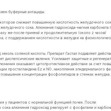
анием буферные антациды.
 которое снижает повышенную кислотность желудочного сок
желудочного сока. Алюминия гидроксида-магния карбоната г
азу же после приема) и продолжительную (около 2 часов)
ка, с поддержанием кислотности в желудке на физиологиче
,5 ммоль соляной кислоты. Препарат Гастал подавляет действ
яет диспепсические явления. Усиливает защитные и регенера
люминия оказывают цитопротективное действие за счет пов
ации простагландина Е2 и NO, накопления эпидермального ф
, повышения концентрации фосфолипидов в стенках желудка
ия у пациентов с нормальной функцией почек. После
о сока алюминия гидроксид реагирует с фосфатами и карбон