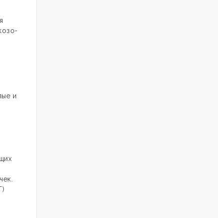
я
козо-
лые и
щих
чек.
Т)