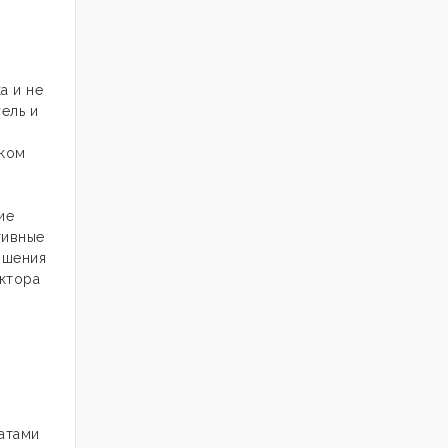
а и не
ель и
ском
ие
тивные
ышения
актора
.
атами