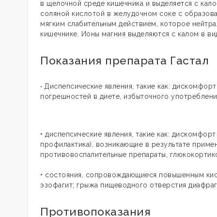
в щелочной среде кишечника и выделяется с кало
соляной кислотой в желудочном соке с образов
мягким слабительным действием, которое нейтра
кишечнике. Ионы магния выделяются с калом в в
Показания препарата Гастал
Диспепсические явления, такие как: дискомфорт
•
погрешностей в диете, избыточного употребления 
• диспепсические явления, такие как: дискомфорт 
профилактика), возникающие в результате приме
противовоспалительные препараты, глюкокортико
• состояния, сопровождающиеся повышенным ки
эзофагит; грыжа пищеводного отверстия диафра
Противопоказания