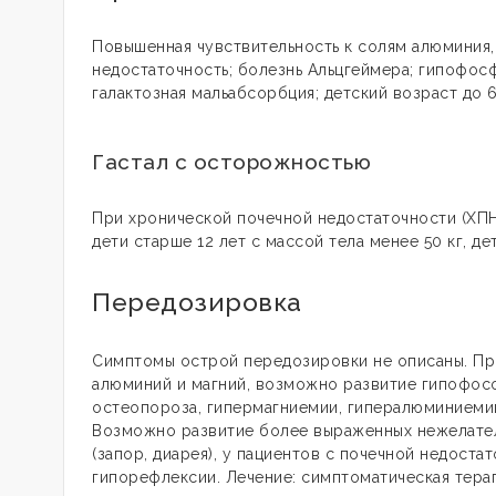
Повышенная чувствительность к солям алюминия,
недостаточность; болезнь Альцгеймера; гипофос
галактозная мальабсорбция; детский возраст до 6
Гастал с осторожностью
При хронической почечной недостаточности (ХПН
дети старше 12 лет с массой тела менее 50 кг, де
Передозировка
Симптомы острой передозировки не описаны. Пр
алюминий и магний, возможно развитие гипофосф
остеопороза, гипермагниемии, гипералюминиемии
Возможно развитие более выраженных нежелател
(запор, диарея), у пациентов с почечной недоста
гипорефлексии. Лечение: симптоматическая тера