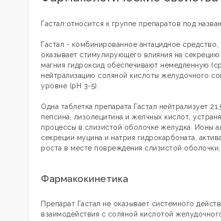
Гастал относится к группе препаратов под назв
Гастал - комбинированное антацидное средство,
оказывает стимулирующего влияния на секрецию 
магния гидроксид обеспечивают немедленную (ср
нейтрализацию соляной кислоты желудочного со
уровне (pН 3-5).
Одна таблетка препарата Гастал нейтрализует 21
пепсина, лизолецитина и желчных кислот, устран
процессы в слизистой оболочке желудка. Ионы а
секреции муцина и натрия гидрокарбоната, актив
роста в месте повреждения слизистой оболочки
Фармакокинетика
Препарат Гастал не оказывает системного действ
взаимодействия с соляной кислотой желудочног