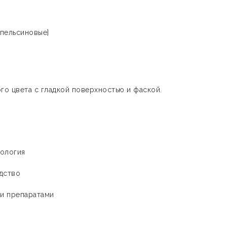
апельсиновые]
го цвета с гладкой поверхностью и фаской.
рология
едство
ми препаратами
а