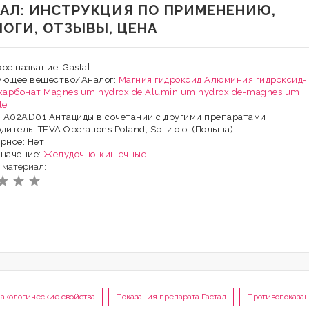
ТАЛ: ИНСТРУКЦИЯ ПО ПРИМЕНЕНИЮ,
ЛОГИ, ОТЗЫВЫ, ЦЕНА
ое название: Gastal
ующее вещество/Аналог:
Магния гидроксид
Алюминия гидроксид-
карбонат
Magnesium hydroxide
Aluminium hydroxide-magnesium
te
: А02АD01 Антациды в сочетании с другими препаратами
дитель: TEVA Operations Poland, Sp. z o.o. (Польша)
рное: Нет
значение:
Желудочно-кишечные
 материал:
акологические свойства
Показания препарата Гастал
Противопоказа