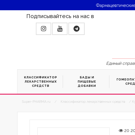
Фармацевтические
Подписывайтесь на нас в
Единый справ
КЛАССИФИКАТОР
БАДЫ И
ГОМЕОПА
ЛЕКАРСТВЕННЫХ
ПИЩЕВЫЕ
СРЕ
СРЕДСТВ
ДОБАВКИ
Super-PHARMA.ru
/
Классификатор лекарственных средств
/ К
20 2