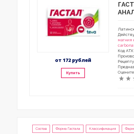
ГАС
АНА
Латинск
Действ
магния 
carbona
Код АТХ
Произво
от 172 рублей
Рецепту
Предна
Оцените
Купить
Состав
Форма Гастала
Классификация
Фарм