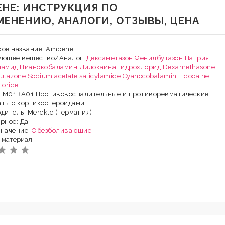
ЕНЕ: ИНСТРУКЦИЯ ПО
МЕНЕНИЮ, АНАЛОГИ, ОТЗЫВЫ, ЦЕНА
кое название: Ambene
ующее вещество/Аналог:
Дексаметазон
Фенилбутазон
Натрия
ламид
Цианокобаламин
Лидокаина гидрохлорид
Dexamethasone
utazone
Sodium acetate salicylamide
Cyanocobalamin
Lidocaine
loride
Х: M01BA01 Противовоспалительные и противоревматические
аты с кортикостероидами
дитель: Merckle (Германия)
рное: Да
значение:
Обезболивающие
 материал: