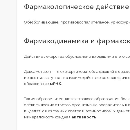
Фармакологическое действие
Обезболивающее, противовоспалительное, урикозур
Фармакодинамика и фармако
Действие лекарства обусловлено входящими в его с
Дексаметазон – глюкокортикоид, обладающий выраже
вещество вступает во взаимодействие со специфичес
образование
мРНК.
Таким образом, изменяется процесс образования бел
специфических ответов организма на воспалительные
выделяться из тучных клеток и эозинофилов. У данно
минералокортикоидная
активность.