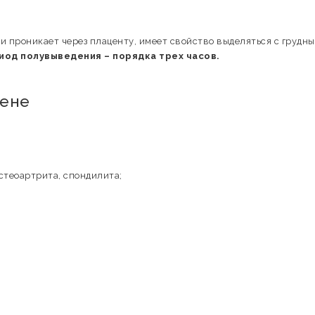
и проникает через плаценту, имеет свойство выделяться с грудн
од полувыведения – порядка трех часов.
бене
остеоартрита, спондилита;