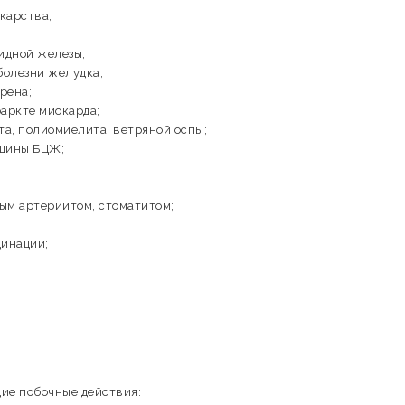
карства;
идной железы;
болезни желудка;
рена;
аркте миокарда;
та, полиомиелита, ветряной оспы;
кцины БЦЖ;
ым артериитом, стоматитом;
цинации;
ие побочные действия: