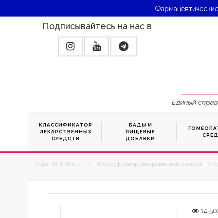
Фармацевтические
Подписывайтесь на нас в
Единый справ
КЛАССИФИКАТОР
БАДЫ И
ГОМЕОПА
ЛЕКАРСТВЕННЫХ
ПИЩЕВЫЕ
СРЕ
СРЕДСТВ
ДОБАВКИ
Super-PHARMA.ru
/
Классификатор лекарственных средств
/ К
14 50