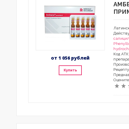
АМБ
ПРИ
Латинс
Действ
салици
Phenylb
hydroch
Код АТ
от 1 056 рублей
препар
Произво
Рецепту
Купить
Предна
Оцените