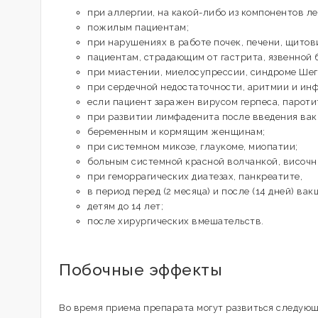
при аллергии, на какой-либо из компонентов ле
пожилым пациентам;
при нарушениях в работе почек, печени, щитов
пациентам, страдающим от гастрита, язвенной 
при миастении, миелосупрессии, синдроме Шег
при сердечной недостаточности, аритмии и инф
если пациент заражен вирусом герпеса, пароти
при развитии лимфаденита после введения ва
беременным и кормящим женщинам;
при системном микозе, глаукоме, миопатии;
больным системной красной волчанкой, височн
при геморрагических диатезах, панкреатите,
в период перед (2 месяца) и после (14 дней) вак
детям до 14 лет;
после хирургических вмешательств.
Побочные эффекты
Во время приема препарата могут развиться следующ