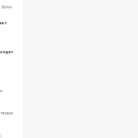
 боли.
ает
входит
ть
створы
.