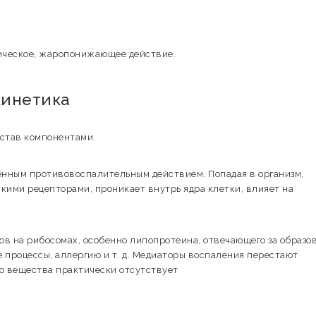
ическое, жаропонижающее действие.
кинетика
остав компонентами.
нным противовоспалительным действием. Попадая в организм,
кими рецепторами, проникает внутрь ядра клетки, влияет на
ков на рибосомах, особенно липопротеина, отвечающего за образо
 процессы, аллергию и т. д. Медиаторы воспаления перестают
го вещества практически отсутствует