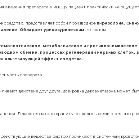
мя введения препарата в мышцу пациент практически не ощущает
е средство, представляет собой производное
пиразолона. Сниж
паление. Обладает урикозурическим
эффектом.
т гемопоэтическое, метаболическое и противоанемическое
леводном обмене, процессах регенерации нервных клеток, 
ь анальгезирующий эффект средства.
оримость препарата.
иливают действие друг друга, дозировка дексаметазона может бы
нения. Лекарство можно хранить так долго в связи с тем, что ра
о, действующие вещества быстро проникают в системный кровоток