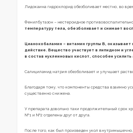
Лидокаина гидрохлорид обезболивает местно, во вре
Фенилбутазон – нестероидное противовоспалительно
температуру тела, обезболивает и снимает вос
Цианокобаламин – витамин группы В, оказывае
действие. Вещество участвует в липидном и уг
в состав нуклеиновых кислот, способен усилит
Салициламид натрия обезболивает и улучшает раств
Благодаря тому, что компоненты средства взаимно ус
существенно снижена.
У препарата довольно таки продолжительный срок хра
№1 и №2 отделены друг от друга.
После того, как был произведен укол внутримышечн