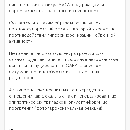
синаптических везикул SV2A, содержащемся в
сером веществе головного и спинного мозга.
Считается, что таким образом реализуется
противосудорожный эффект, который выражен в
противодействии гиперсинхронизации нейронной
активности.
Не изменяет нормальную нейротрансмиссию,
однако подавляет эпилептиформные нейрональные
вспышки, индуцированные GABA-агонистом
бикукулином, и возбуждение глютаматных
рецепторов.
Активность леветирацитама подтверждена в
отношении как фокальных, так и генерализованных
эпилептических припадков (эпилептиформные
проявления/фотопароксизмальная реакция).