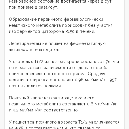
Равновесное состояние достигается через 2 сут
при приеме 2 раза/сут.
Образование первичного фармакологически
неактивного метаболита происходит без участия
изоферментов цитохрома P450 в печени.
Леветирацетам не влияет на ферментативную
активность гепатоцитов.
У взрослых T1/2 из плазмы крови составляет 7±1 ч и
не изменяется в зависимости от дозы, способа
применения или повторного приема. Средняя
величина клиренса составляет 0.96 мл/мин/кг. 95%
дозы выводится почками.
Почечный клиренс леветирацетама и его
неактивного метаболита составляет 0.6 мл/мин/кг
и 4.2 мл/мин/кг соответственно.
У пациентов пожилого возраста T1/2 увеличивается
на 40% и составляет 10-11 ч, что связано со