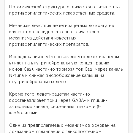
По химической структуре отличается от известных
противоэпилептических лекарственных средств.
Механизм действия леветирацетама до конца не
изучен, но очевидно, что он отличается от
механизма действия известных
противоэпилептических препаратов.
Исследования in vitro показали, что леветирацетам
влияет на внутринейрональную концентрацию
ионов Са2+, частично тормозя ток Са2+ через каналы
N-типа и снижая высвобождение кальция из
внутринейрональных депо.
Кроме того, леветирацетам частично
восстанавливает токи через GABA- и глицин-
зависимые каналы, сниженные цинком и β-
карболинами.
Один из предполагаемых механизмов основан на
доказанном связывании с гликопротеином