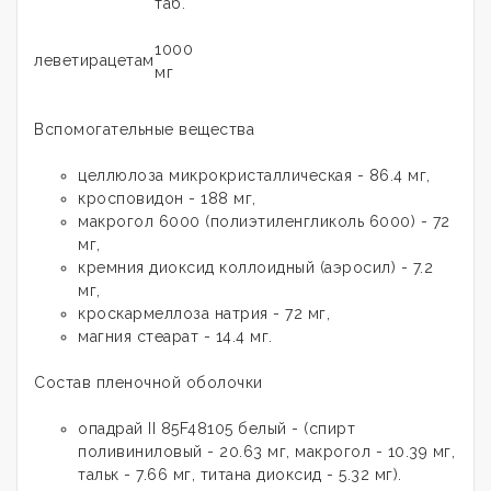
таб.
1000
леветирацетам
мг
Вспомогательные вещества
целлюлоза микрокристаллическая - 86.4 мг,
кросповидон - 188 мг,
макрогол 6000 (полиэтиленгликоль 6000) - 72
мг,
кремния диоксид коллоидный (аэросил) - 7.2
мг,
кроскармеллоза натрия - 72 мг,
магния стеарат - 14.4 мг.
Состав пленочной оболочки
опадрай II 85F48105 белый - (спирт
поливиниловый - 20.63 мг, макрогол - 10.39 мг,
тальк - 7.66 мг, титана диоксид - 5.32 мг).