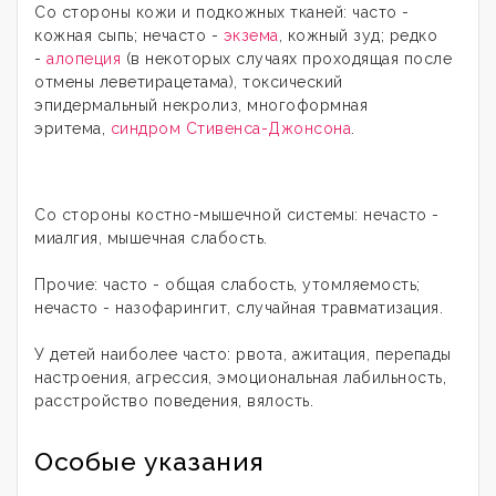
Со стороны кожи и подкожных тканей: часто -
кожная сыпь; нечасто -
экзема
, кожный зуд; редко
-
алопеция
(в некоторых случаях проходящая после
отмены леветирацетама), токсический
эпидермальный некролиз, многоформная
эритема,
синдром Стивенса-Джонсона
.
Со стороны костно-мышечной системы: нечасто -
миалгия, мышечная слабость.
Прочие: часто - общая слабость, утомляемость;
нечасто - назофарингит, случайная травматизация.
У детей наиболее часто: рвота, ажитация, перепады
настроения, агрессия, эмоциональная лабильность,
расстройство поведения, вялость.
Особые указания