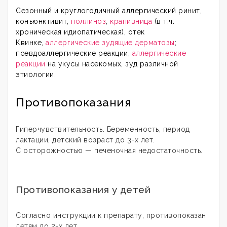
Сезонный и круглогодичный аллергический ринит,
конъюнктивит,
поллиноз
,
крапивница
(в т.ч.
хроническая идиопатическая), отек
Квинке,
аллергические зудящие дерматозы
;
псевдоаллергические реакции,
аллергические
реакции
на укусы насекомых, зуд различной
этиологии.
Противопоказания
Гиперчувствительность. Беременность, период
лактации, детский возраст до 3-х лет.
С осторожностью — печеночная недостаточность.
Противопоказания у детей
Согласно инструкции к препарату, противопоказан
детям до 2-х лет.