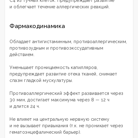
С4 из тучных клеток. Предупреждает развитие
и облегчает течение аллергических реакций.
Фармакодинамика
Обладает антигистаминным, противоаллергическим,
противозудным и противоэкссудативным
действием.
Уменьшает проницаемость капилляров,
предупреждает развитие отека тканей, снимает
спазм гладкой мускулатуры.
Противоаллергический эффект развивается через
30 мин, достигает максимума через 8 — 12 ч
и длится 24 ч.
Не влияет на центральную нервную систему
и не вызывает привыкания (т.к. не проникает через
гематоэнцефалический барьер).