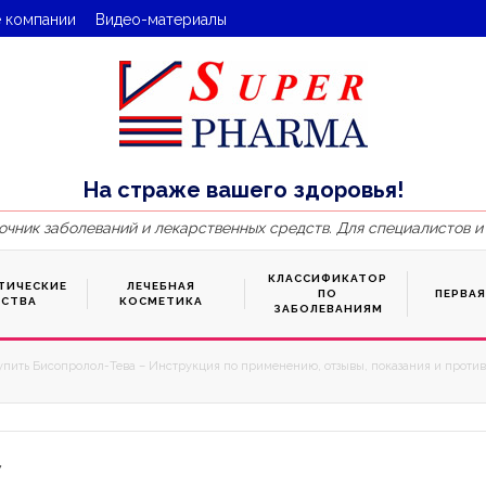
 компании
Видео-материалы
На страже вашего здоровья!
очник заболеваний и лекарственных средств. Для специалистов и
КЛАССИФИКАТОР
ТИЧЕСКИЕ
ЛЕЧЕБНАЯ
ПО
ПЕРВА
ДСТВА
КОСМЕТИКА
ЗАБОЛЕВАНИЯМ
упить Бисопролол-Тева – Инструкция по применению, отзывы, показания и против
7