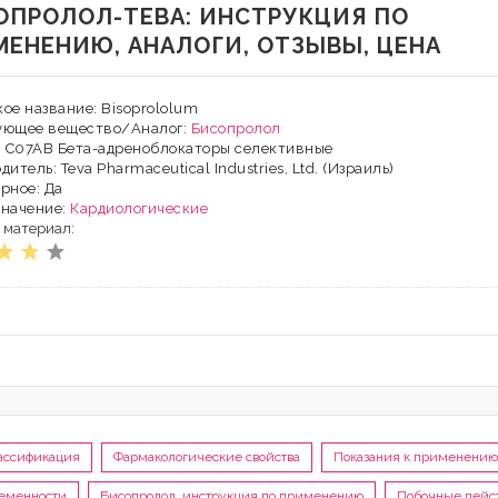
ОПРОЛОЛ-ТЕВА: ИНСТРУКЦИЯ ПО
МЕНЕНИЮ, АНАЛОГИ, ОТЗЫВЫ, ЦЕНА
ое название: Bisoprololum
ующее вещество/Аналог:
Бисопролол
: C07AB Бета-адреноблокаторы селективные
итель: Teva Pharmaceutical Industries, Ltd. (Израиль)
рное: Да
значение:
Кардиологические
 материал:
ассификация
Фармакологические свойства
Показания к применению
еменности
Бисопролол, инструкция по применению
Побочные дейс