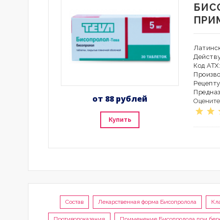
БИС
ПРИ
Латинск
Действ
Код АТХ
Производ
Рецепту
Предна
от 88 рублей
Оцените
Купить
Состав
Лекарственная форма Бисопролола
Кл
Противопоказания
Применение Бисопролола при бер