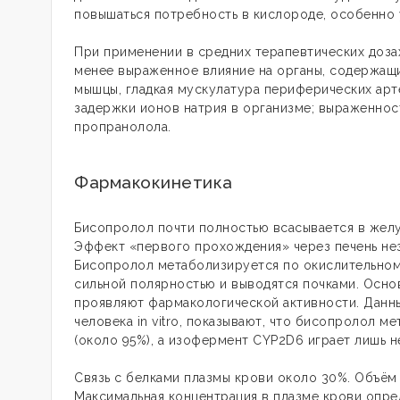
повышаться потребность в кислороде, особенно 
При применении в средних терапевтических доза
менее выраженное влияние на органы, содержащ
мышцы, гладкая мускулатура периферических арте
задержки ионов натрия в организме; выраженност
пропранолола.
Фармакокинетика
Бисопролол почти полностью всасывается в желу
Эффект «первого прохождения» через печень нез
Бисопролол метаболизируется по окислительном
сильной полярностью и выводятся почками. Осно
проявляют фармакологической активности. Данны
человека in vitro, показывают, что бисопролол
(около 95%), а изофермент CYP2D6 играет лишь 
Связь с белками плазмы крови около 30%. Объём 
Максимальная концентрация в плазме крови опред