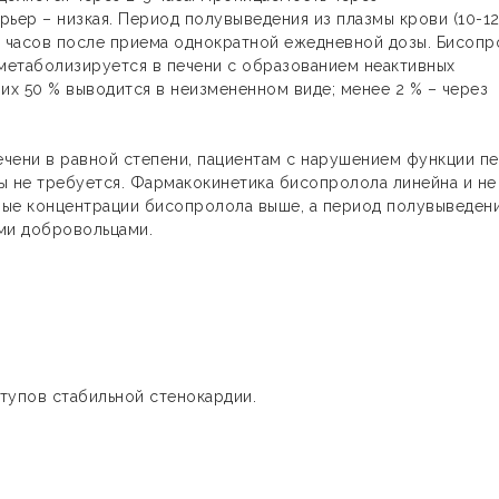
ьер – низкая. Период полувыведения из плазмы крови (10-1
4 часов после приема однократной ежедневной дозы. Бисоп
 метаболизируется в печени с образованием неактивных
их 50 % выводится в неизмененном виде; менее 2 % – через
ечени в равной степени, пациентам с нарушением функции п
ы не требуется. Фармакокинетика бисопролола линейна и не
нные концентрации бисопролола выше, а период полувыведен
ми добровольцами.
тупов стабильной стенокардии.