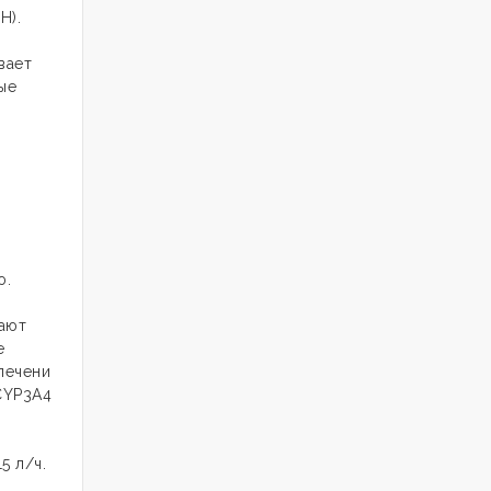
Н).
вает
ые
ю.
ают
е
печени
CYP3A4
5 л/ч.