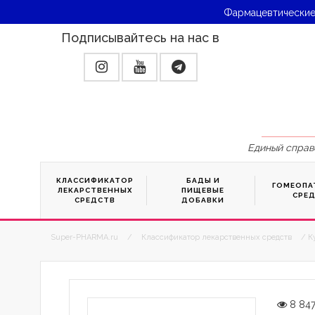
Фармацевтические
Подписывайтесь на нас в
Единый справ
КЛАССИФИКАТОР
БАДЫ И
ГОМЕОПА
ЛЕКАРСТВЕННЫХ
ПИЩЕВЫЕ
СРЕ
СРЕДСТВ
ДОБАВКИ
Super-PHARMA.ru
/
Классификатор лекарственных средств
/ К
8 84