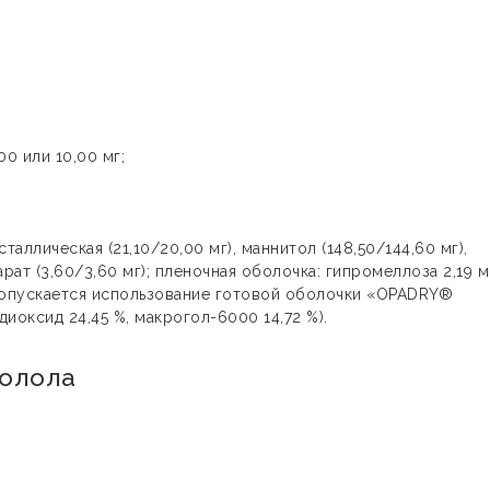
0 или 10,00 мг;
ллическая (21,10/20,00 мг), маннитол (148,50/144,60 мг),
арат (3,60/3,60 мг); пленочная оболочка: гипромеллоза 2,19 м
; допускается использование готовой оболочки «OPADRY®
диоксид 24,45 %, макрогол-6000 14,72 %).
олола