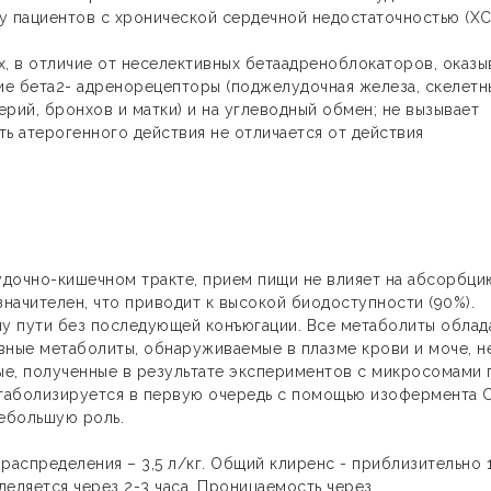
у пациентов с хронической сердечной недостаточностью (ХС
х, в отличие от неселективных бетаадреноблокаторов, оказы
ие бета2- адренорецепторы (поджелудочная железа, скелетн
рий, бронхов и матки) и на углеводный обмен; не вызывает
ь атерогенного действия не отличается от действия
дочно-кишечном тракте, прием пищи не влияет на абсорбци
начителен, что приводит к высокой биодоступности (90%).
у пути без последующей конъюгации. Все метаболиты облад
вные метаболиты, обнаруживаемые в плазме крови и моче, н
е, полученные в результате экспериментов с микросомами 
 метаболизируется в первую очередь с помощью изофермента 
небольшую роль.
распределения – 3,5 л/кг. Общий клиренс - приблизительно 1
еляется через 2-3 часа. Проницаемость через