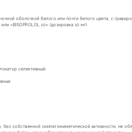
ночной оболочкой белого или почти белого цвета, с гравир
 или «BISOPROLOL 10» (дозировка 10 мг).
я
локатор селективный.
ивные
, без собственной симпатомиметической активности, не об