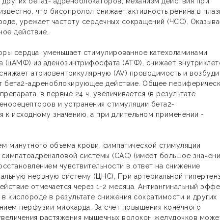
других бета1- адреноблокаторов, механизм действия при
 известно, что бисопролол снижает активность ренина в пла
роде, урежает частоту сердечных сокращений (ЧСС). Оказыва
ное действие.
торы сердца, уменьшает стимулированное катехоламинами
 (цАМФ) из аденозинтрифосфата (АТФ), снижает внутриклет
, снижает атриовентрикулярную (AV) проводимость и возбуди
ет бета2-адреноблокирующее действие. Общее периферичес
репарата, в первые 24 ч, увеличивается (в результате
енорецепторов и устранения стимуляции бета2-
я к исходному значению, а при длительном применении -
ем минутного объема крови, симпатической стимуляции
симпатоадреналовой системы (САС) (имеет большое значени
восстановлением чувствительности в ответ на снижение
ральную нервную систему (ЦНС). При артериальной гипертен
действие отмечается через 1-2 месяца. Антиангинальный эффе
в кислороде в результате снижения сократимости и других
нием перфузии миокарда. За счет повышения конечного
 увеличения растяжения мышечных волокон желудочков може