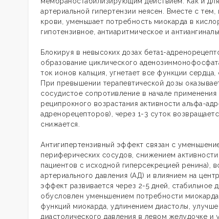
мембраностабилизирующим действием. Как и для 
артериальной гипертензии неясен. Вместе с тем,
крови, уменьшает потребность миокарда в кисло
гипотензивное, антиаритмическое и антиангиналь
Блокируя в невысоких дозах бета1-адренорецеп
образование циклического аденозинмонофосфата
ток ионов кальция, угнетает все функции сердца
При превышении терапевтической дозы оказыва
сосудистое сопротивление в начале применения п
реципрокного возрастания активности альфа-адр
адренорецепторов), через 1-3 суток возвращаетс
снижается.
Антигипертензивный эффект связан с уменьшени
периферических сосудов, снижением активности 
пациентов с исходной гиперсекрецией ренина), 
артериального давления (АД) и влиянием на цент
эффект развивается через 2-5 дней, стабильное 
обусловлен уменьшением потребности миокарда 
функций миокарда, удлинением диастолы, улучше
диастолического давления в левом желудочке и