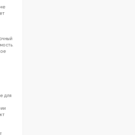
зме
ет
очный
мость.
кое
е для
зии
кт
т