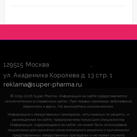
129515
Москва
,
ул. Академика Королева д. 13 стр. 1
reklama@super-pharma.ru
© 2019-2026 Super Pharma. Информация на сайте предоставляется
исключительно в справочных целях. При первых признаках заболевания
обратитесь к врачу. Не занимайтесь самолечением.
Информация о лекарственных препаратах, отпускаемых по рецепту, и
размещенная на сайте, предназначена только для специалистов.
Информация, содержащаяся на сайте, не может быть использована
пациентами для принятия самостоятельного решения о применении
представленных лекарственных препаратах и не может служить