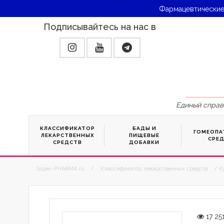
Фармацевтические
Подписывайтесь на нас в
Единый справ
КЛАССИФИКАТОР
БАДЫ И
ГОМЕОПА
ЛЕКАРСТВЕННЫХ
ПИЩЕВЫЕ
СРЕ
СРЕДСТВ
ДОБАВКИ
Super-PHARMA.ru
/
Классификатор лекарственных средств
/ К
17 25