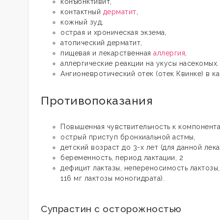
конъюнктивит,
контактный
дерматит
,
кожный зуд,
острая и хроническая экзема,
атопический дерматит,
пищевая и лекарственная
аллергия
,
аллергические реакции на укусы насекомых
Ангионевротический отек (отек Квинке) в к
Противопоказания
Повышенная чувствительность к компонент
острый приступ бронхиальной астмы,
детский возраст до 3-х лет (для данной ле
беременность, период лактации, 2
дефицит лактазы, непереносимость лактозы,
116 мг лактозы моногидрата).
Супрастин с осторожностью