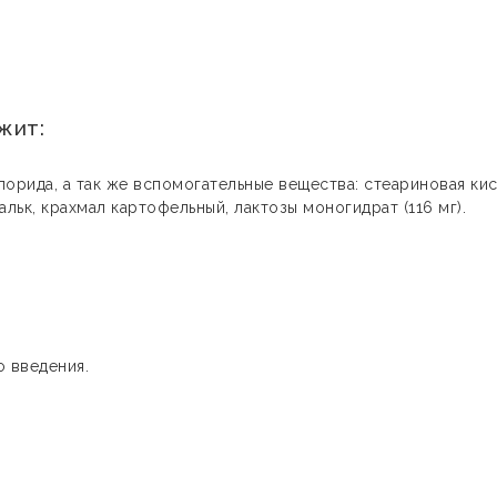
жит:
орида, а так же вспомогательные вещества: стеариновая кис
альк, крахмал картофельный, лактозы моногидрат (116 мг).
о введения.