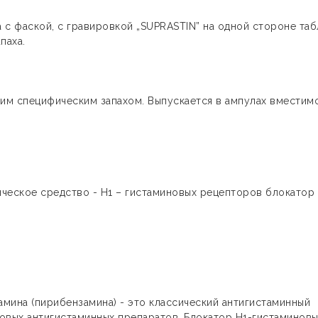
а с фаской, с гравировкой „SUPRASTIN” на одной стороне таб
апаха.
ким специфическим запахом. Выпускается в ампулах вместим
ическое средство - H1 – гистаминовых рецепторов блокатор
мина (пирибензамина) - это классический антигистаминный
овых антигистаминных препаратов. Блокатор H1-гистаминовы