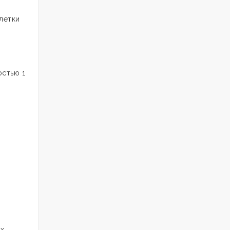
летки
остью 1
х