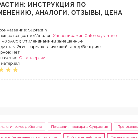
РАСТИН: ИНСТРУКЦИЯ ПО
МЕНЕНИЮ, АНАЛОГИ, ОТЗЫВЫ, ЦЕНА
ое название: Suprastin
ующее вещество/Аналог:
Хлоропирамин
Chloropyramine
Х: R06AC03 Этилендиамины замещенные
дитель: Эгис фармацевтический завод (Венгрия)
рное: Нет
значение:
От аллергии
 материал:
кологическое действие
Показания препарата Супрастин
Противопок
н при беременности и лактации
Побочное действие
Передозировка