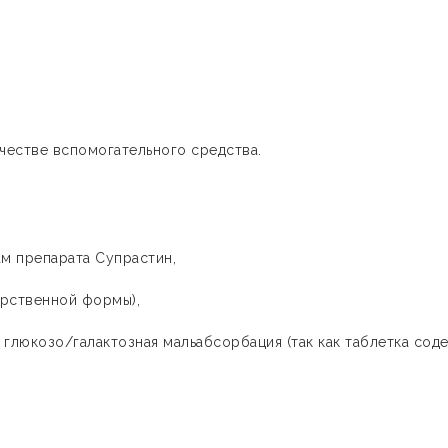
.
ачестве вспомогательного средства.
ам препарата Супрастин,
карственной формы),
 глюкозо/галактозная мальабсорбация (так как таблетка сод