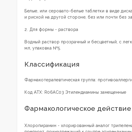
Белые, или серовато-белые таблетки в виде диск
и риской на другой стороне, без или почти без з
2. Для формы - раствора
Водный раствор прозрачный и бесцветный, c лег
мл, упаковка №5.
Классификация
Фармакотерапевтическая группа: противоаллерг
Код ATХ: R06AC03 Этилендиамины замещенные
Фармакологическое действие
Хлоропирамин - хлорированный аналог трипелена
препарат, принадлежащий к группе этилендиамин