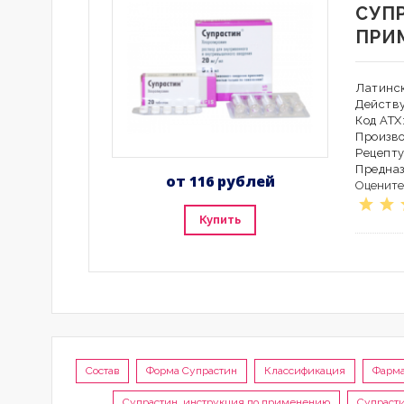
СУП
ПРИ
Латинск
Действ
Код АТ
Произво
Рецепту
Предна
от 116 рублей
Оцените
Купить
Состав
Форма Супрастин
Классификация
Фарма
Супрастин, инструкция по применению
Супрасти