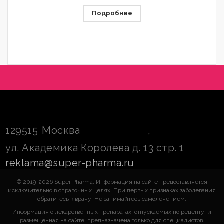
Подробнее
129515
Москва
,
ул. Академика Королева д. 13 стр. 1
reklama@super-pharma.ru
© 2019-2026 Super Pharma. Информация на сайте предоставляется
исключительно в справочных целях. При первых признаках заболевания
обратитесь к врачу. Не занимайтесь самолечением.
Информация о лекарственных препаратах, отпускаемых по рецепту, и
размещенная на сайте, предназначена только для специалистов.