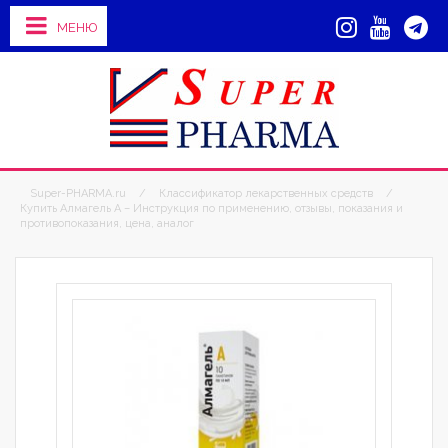
МЕНЮ
Super-PHARMA.ru
/
Классификатор лекарственных средств
/
Купить Алмагель А – Инструкция по применению, отзывы, показания и
противопоказания, цена, аналог