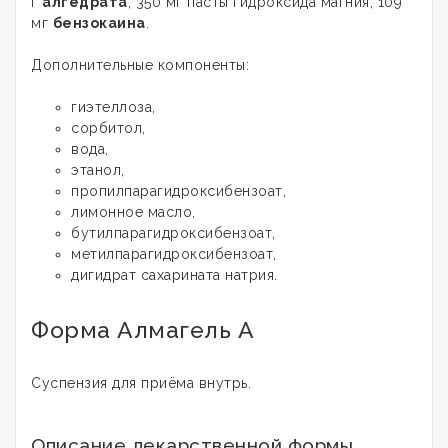
г
алгедрата
, 350 мг пасты гидроксида магния, 109
мг
бензокаина
.
Дополнительные компоненты:
гиэтеллоза,
сорбитол,
вода,
этанол,
пропилпарагидроксибензоат,
лимонное масло,
бутилпарагидроксибензоат,
метилпарагидроксибензоат,
дигидрат сахарината натрия.
Форма Алмагель А
Суспензия для приёма внутрь.
Описание лекарственной формы