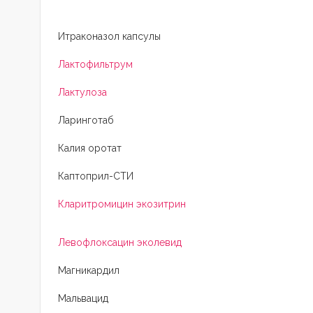
Итраконазол капсулы
Лактофильтрум
Лактулоза
Ларинготаб
Калия оротат
Каптоприл-СТИ
Кларитромицин экозитрин
Левофлоксацин эколевид
Магникардил
Мальвацид