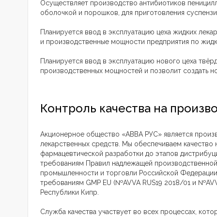
Осуществляет производство антибиотиков пеницилли
оболочкой и порошков, для приготовления суспензи
Планируется ввод в эксплуатацию цеха жидких лека
и производственные мощности предприятия по жид
Планируется ввод в эксплуатацию нового цеха твёр
производственных мощностей и позволит создать но
Контроль качества на произв
Акционерное общество «АВВА РУС» является произв
лекарственных средств. Мы обеспечиваем качество н
фармацевтической разработки до этапов дистрибуц
требованиям Правил надлежащей производственной
промышленности и торговли Российской Федерации
требованиям GMP EU (№AVVA RUS19 2018/01 и №AVV
Республики Кипр.
Служба качества участвует во всех процессах, котор