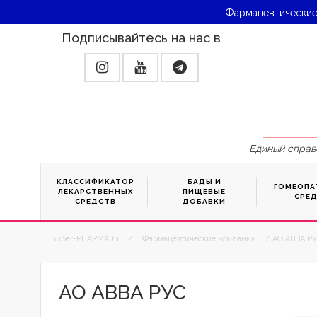
Фармацевтические
Подписывайтесь на нас в
Единый справ
КЛАССИФИКАТОР
БАДЫ И
ГОМЕОПА
ЛЕКАРСТВЕННЫХ
ПИЩЕВЫЕ
СРЕ
СРЕДСТВ
ДОБАВКИ
Super-PHARMA.ru
/
Фармацевтические компании
/ АО АВВА РУ
АО АВВА РУС