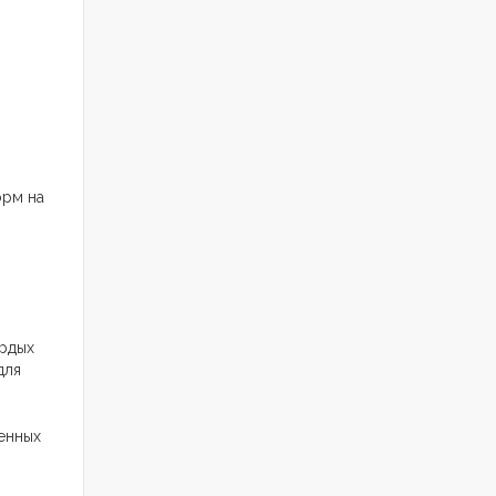
орм на
ердых
для
венных