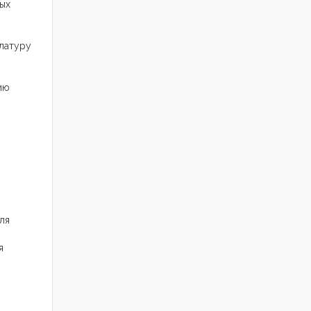
ых
латуру
ию
ля
я