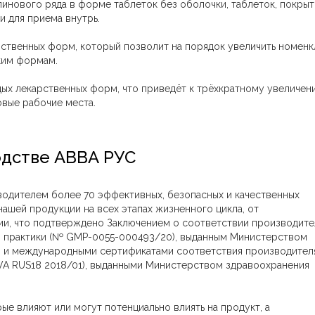
нового ряда в форме таблеток без оболочки, таблеток, покрыт
и для приема внутрь.
рственных форм, который позволит на порядок увеличить номенк
ким формам.
дых лекарственных форм, что приведёт к трёхкратному увеличен
вые рабочие места.
одстве АВВА РУС
одителем более 70 эффективных, безопасных и качественных
ашей продукции на всех этапах жизненного цикла, от
ии, что подтверждено Заключением о соответствии производите
 практики (№ GMP-0055-000493/20), выданным Министерством
 и международными сертификатами соответствия производител
A RUS18 2018/01), выданными Министерством здравоохранения
ые влияют или могут потенциально влиять на продукт, а