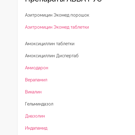
Азитромицин Экомед порошок
Азитромицин Экомед таблетки
Амоксициллин таблетки
Амоксициллин Диспертаб
Амиодарон
Верапамил
Викалин
Гельминдазол
Диазолин
Индапамид