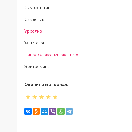
Симвастатин
Симеотик
Урсолив
Хели-стоп
Ципрофлоксацин экоцифол
Эритромицин
Оцените материал: