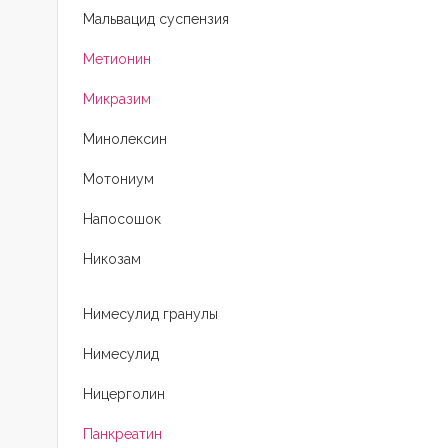
Мальвацид суспензия
Метионин
Микразим
Минолексин
Мотониум
Напосошок
Никозам
Нимесулид гранулы
Нимесулид
Ницерголин
Панкреатин