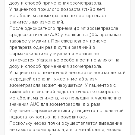
дозу и способ применения эзомепразола.
У пациентов пожилого возраста (71-80 лет)
метаболизм эзомепразола не претерпевает
значительных изменений.
После однократного приема 40 мг эзомепразола
среднее значение AUC у женщин на 30% превышает
таковое у мужчин. При ежедневном приеме
препарата один раз в сутки различий в
фармакокинетике у мужчин и женщин не
отмечается. Указанные особенности не влияют на
дозу и способ применения эзомепразола.
У пациентов с печеночной недостаточностью легкой
и средней степени тяжести метаболизм
эзомепразола может нарушаться. У пациентов с
тяжелой печеночной недостаточностью скорость
метаболизма снижена, что приводит к увеличению
значения AUC для эзомепразола в 2 раза.
Изучение фармакокинетики у пациентов с почечной
недостаточностью не проводилось.
Поскольку через почки осуществляется выведение
не самого эзомепразола, а его метаболита, можно