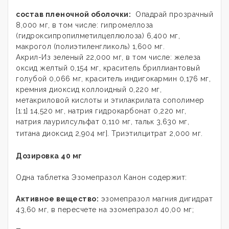
состав пленочной оболочки:
Опадрай прозрачный
8,000 мг, в том числе: гипромеллоза
(гидроксипропилметилцеллюлоза) 6,400 мг,
макрогол (полиэтиленгликоль) 1,600 мг.
Акрил-Из зеленый 22,000 мг, в том числе: железа
оксид желтый 0,154 мг, краситель бриллиантовый
голубой 0,066 мг, краситель индигокармин 0,176 мг,
кремния диоксид коллоидный 0,220 мг,
метакриловой кислоты и этилакрилата сополимер
[1:1] 14,520 мг, натрия гидрокарбонат 0,220 мг,
натрия лаурилсульфат 0,110 мг, тальк 3,630 мг,
титана диоксид 2,904 мг]. Триэтилцитрат 2,000 мг.
Дозировка 40 мг
Одна таблетка
Эзомепразол Канон
содержит:
Активное вещество:
эзомепразол магния дигидрат
43,60 мг, в пересчете на эзомепразол 40,00 мг;