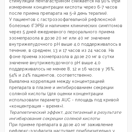
стимуляции пентагастрином снижается на 90% (при
измерении концентрации кислоты через 6-7 часов
после приема препарата на 5-й день терапии).
У пациентов с гастроэзофагеальной рефлюксной
болезнью (ГЭРБ) и наличием клинических симптомов
через 5 дней ежедневного перорального приема
эзомепразола в дозе 20 мг или 40 мг значение
внутрижелудочного рН выше 4,0 поддерживалось в
течение, в среднем, 13 и 17 часов из 24 часов. На
фоне приема эзомепразола в дозе 20 мг в сутки
значение внутрижелудочного рН выше 4,0
поддерживалось не менее 8, 12 и 16 часов у 76%,
54% и 24% пациентов, соответственно.
Выявлена корреляция между концентрацией
препарата в плазме и ингибированием секреции
соляной кислоты (для оценки концентрации
использовали параметр AUC - площадь под кривой
«концентрация – время»).
Терапевтический эффект, достигаемый в результате
ингибирования секреции соляной кислоты
При приеме препарата в дозе 40 мг заживление
рефлюкс-эзофагита наступает приблизительно у