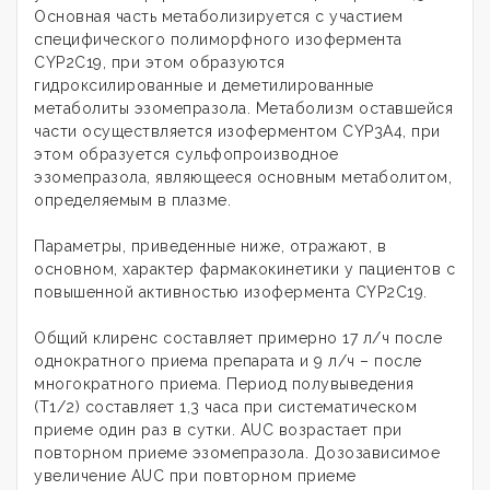
Основная часть метаболизируется с участием
специфического полиморфного изофермента
CYP2C19, при этом образуются
гидроксилированные и деметилированные
метаболиты эзомепразола. Метаболизм оставшейся
части осуществляется изоферментом CYP3A4, при
этом образуется сульфопроизводное
эзомепразола, являющееся основным метаболитом,
определяемым в плазме.
Параметры, приведенные ниже, отражают, в
основном, характер фармакокинетики у пациентов с
повышенной активностью изофермента CYP2C19.
Общий клиренс составляет примерно 17 л/ч после
однократного приема препарата и 9 л/ч – после
многократного приема. Период полувыведения
(Т1/2) составляет 1,3 часа при систематическом
приеме один раз в сутки. AUC возрастает при
повторном приеме эзомепразола. Дозозависимое
увеличение AUC при повторном приеме