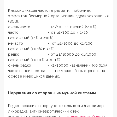
Классификация частоты развития побочных
эффектов Всемирной организации здравоохранения
(ВОЗ):
очень часто - ≥1/10 назначений (>10%)
часто - от ≥1/100 до < 1/10
назначений (>1% и <10%)
нечасто - от ≥1/1000 до <1/100
назначений (>0.1% и <1%)
редко - от ≥1/10000 до <1/1000
назначений (>0.01% и <0.1%)
очень редко - <1/10000 назначений (<0.01%)
частота неизвестна - не может быть оценена на
основе имеющихся данных.
Нарушения со стороны иммунной системы
Редко: реакции гиперчувствительности (например,
лихорадка, ангионевротический отек,
анафилактическая реакция/
анафилактический шок
).