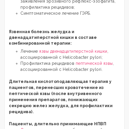
заживления эрозивного рефлюкс-эзофагита,
профилактика рецидивов;
Симптоматическое лечение ГЭРБ.
Язвенная болезнь желудка и
двенадцатиперстной кишки в составе
комбинированной терапии:
Лечение
язвы двенадцатиперстной кишки
,
ассоциированной с Helicobacter pylori;
Профилактика рецидивов
пептической язвы
,
ассоциированной с Helicobacter pylori.
Длительная кислотоподавляющая терапия у
пациентов, перенесших кровотечение из
пептической язвы (после внутривенного
применения препаратов, понижающих
секрецию желез желудка, для профилактики
рецидива).
Пациенты, длительно принимающие НПВП