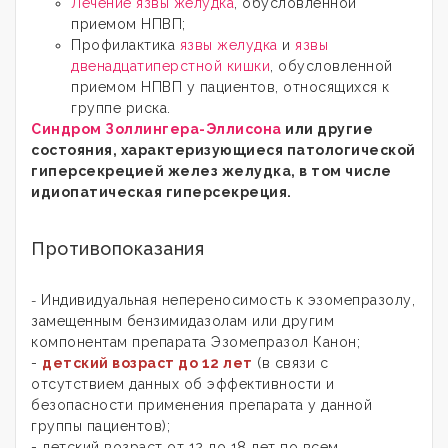
Лечение язвы желудка
, обусловленной
приемом НПВП;
Профилактика
язвы желудка
и
язвы
двенадцатиперстной кишки
, обусловленной
приемом НПВП у пациентов, относящихся к
группе риска.
Синдром Золлингера-Эллисона
или другие
состояния, характеризующиеся патологической
гиперсекрецией желез желудка, в том числе
идиопатическая гиперсекреция.
Противопоказания
Индивидуальная непереносимость к эзомепразолу,
-
замещенным бензимидазолам или другим
компонентам препарата Эзомепразол Канон;
-
детский возраст до 12 лет
(в связи с
отсутствием данных об эффективности и
безопасности применения препарата у данной
группы пациентов);
- детский возраст от 12 до 18 лет по всем