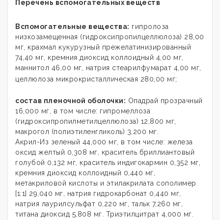
Перечень вспомогательных веществ
Вспомогательные вещества:
гипролоза
низкозамещенная (гидроксипропилцеллюлоза) 28,00
мг, крахмал кукурузный прежелатинизированный
74,40 мг, кремния диоксид коллоидный 4,00 мг,
маннитол 46,00 мг, натрия стеарилфумарат 4,00 мг,
целлюлоза микрокристаллическая 280,00 мг;
состав пленочной оболочки:
Опадрай прозрачный
16,000 мг, в том числе: гипромеллоза
(гидроксипропилметилцеллюлоза) 12,800 мг,
макрогол (полиэтиленгликоль) 3,200 мг.
Акрил-Из зеленый 44,000 мг, в том числе: железа
оксид желтый 0,308 мг, краситель бриллиантовый
голубой 0,132 мг, краситель индигокармин 0,352 мг,
кремния диоксид коллоидный 0,440 мг,
метакриловой кислоты и этилакрилата сополимер
[1:1] 29,040 мг, натрия гидрокарбонат 0,440 мг,
натрия лаурилсульфат 0,220 мг, тальк 7,260 мг,
титана диоксид 5,808 мг. Триэтилцитрат 4,000 мг.