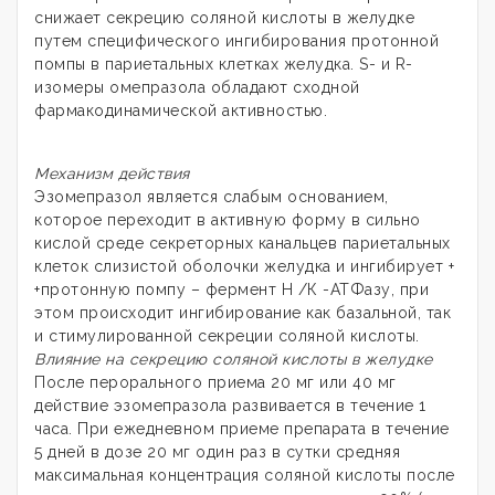
снижает секрецию соляной кислоты в желудке
путем специфического ингибирования протонной
помпы в париетальных клетках желудка. S- и R-
изомеры омепразола обладают сходной
фармакодинамической активностью.
Механизм действия
Эзомепразол является слабым основанием,
которое переходит в активную форму в сильно
кислой среде секреторных канальцев париетальных
клеток слизистой оболочки желудка и ингибирует +
+протонную помпу – фермент Н /К -АТФазу, при
этом происходит ингибирование как базальной, так
и стимулированной секреции соляной кислоты.
Влияние на секрецию соляной кислоты в желудке
После перорального приема 20 мг или 40 мг
действие эзомепразола развивается в течение 1
часа. При ежедневном приеме препарата в течение
5 дней в дозе 20 мг один раз в сутки средняя
максимальная концентрация соляной кислоты после