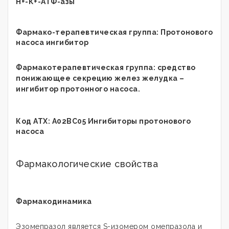
Н+-К+-АТФ-азы
Фармако-терапевтическая группа: Протонового
насоса ингибитор
Фармакотерапевтическая группа: средство
понижающее секрецию желез желудка –
ингибитор протонного насоса.
Код АТХ: А02ВС05 Ингибиторы протонового
насоса
Фармакологические свойства
Фармакодинамика
Эзомепразол является S-изомером омепразола и