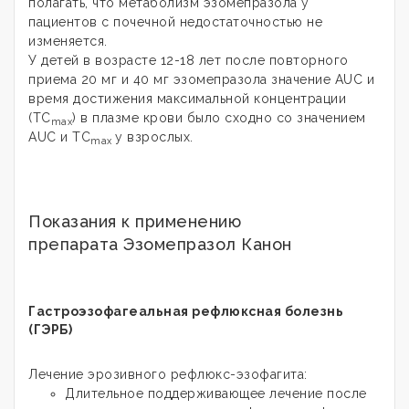
полагать, что метаболизм эзомепразола у
пациентов с почечной недостаточностью не
изменяется.
У детей в возрасте 12-18 лет после повторного
приема 20 мг и 40 мг эзомепразола значение AUC и
время достижения максимальной концентрации
(TC
) в плазме крови было сходно со значением
max
AUC и TC
у взрослых.
max
Показания к применению
препарата Эзомепразол Канон
Гастроэзофагеальная рефлюксная болезнь
(ГЭРБ)
Лечение эрозивного рефлюкс-эзофагита:
Длительное поддерживающее лечение после