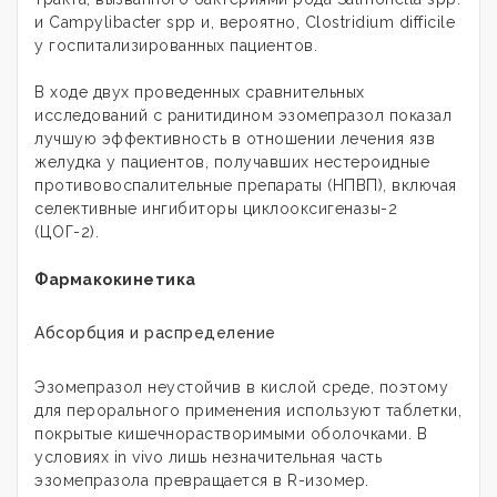
и Campylibacter spp и, вероятно, Clostridium difficile
у госпитализированных пациентов.
В ходе двух проведенных сравнительных
исследований с ранитидином эзомепразол показал
лучшую эффективность в отношении лечения язв
желудка у пациентов, получавших нестероидные
противовоспалительные препараты (НПВП), включая
селективные ингибиторы циклооксигеназы-2
(ЦОГ-2).
Фармакокинетика
Абсорбция и распределение
Эзомепразол неустойчив в кислой среде, поэтому
для перорального применения используют таблетки,
покрытые кишечнорастворимыми оболочками. В
условиях in vivo лишь незначительная часть
эзомепразола превращается в R-изомер.