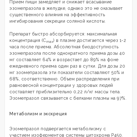
Прием пищи замедляет и снижает всасывание
эзомепразола в желудке, однако это не оказывает
существенного влияния на эффективность
ингибирования секреции соляной кислоты.
Препарат быстро абсорбируется: максимальная
концентрация (C
) в плазме достигается через 1-2
max
часа после приема. Абсолютная биодоступность
эзомепразола после однократного приема дозы 40
мг составляет 64% и возрастает до 89% на фоне
ежедневного приема один раз в сутки. Для дозы 20
мг эзомепразола эти показатели составляют 50% и
68%, соответственно. Объем распределения при
равновесной концентрации у здоровых людей
составляет приблизительно 0,22 л/кг массы тела.
Эзомепразол связывается с белками плазмы на 97%.
Метаболизм и экскреция
Эзомепразол подвергается метаболизму с
участием изоферментов системы цитохрома Р450.