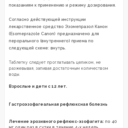
показаниям к применению и режиму дозирования
.
Согласно действующей инструкции
лекарственное средство
Эзомепразол Канон
(Esomeprazole Canon)
предназначено для
перорального (внутреннего) приема по
следующей схеме: внутрь.
Таблетку следует проглатывать целиком, не
разжевывая, запивая достаточным количеством
воды.
Взрослые и дети с 12 лет.
Гастроэзофагеальная рефлюксная болезнь
Лечение эрозивного рефлюкс-эзофагита:
по 40
мг один раз в сутки в течение 4-х недель.