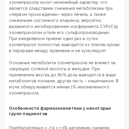
эзомепразола носит нелинейный характер, что
является следствием снижения метаболизма при
«первом прохождении» через печень, а также
снижением системного клиренса, вероятно,
вызванного ингибированием изофермента CYP2С19
эзомепразолом и/или его сульфопроизводным.
При ежедневном приеме один раз в сутки
эзомепразол полностью выводится из плазмы крови
в перерыве между приемами и не кумулирует.
Основные метаболиты эзомепразола не влияют на
секрецию соляной кислоты в желудке. При
применении внутрь до 80% дозы выводится в виде
метаболитов почками, другая часть – кишечником. В
моче обнаруживается менее 1% неизмененного
эзомепразола.
Особенности фармакокинетики у некоторых
групп пациентов
Приблизительно у 2,9 ± 1,5% населения снижена