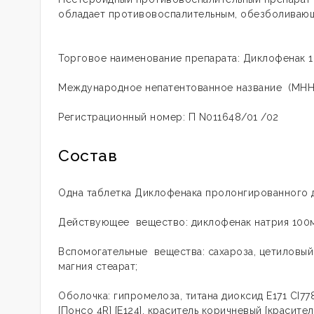
обладает противовоспалительным, обезболиваю
Торговое наименование препарата: Диклофенак 
Международное непатентованное название (МНН
Регистрационный номер: П N011648/01 /02
Состав
Одна таблетка
Диклофенака
пролонгированного д
Действующее вещество: диклофенaк нaтрия 100
Вспомогательные вещества: сахароза, цетиловый 
магния стеарат;
Оболочка: гипромелоза, титана диоксид E171 CI77
[Понсо 4R] [E124], краситель коричневый [красител