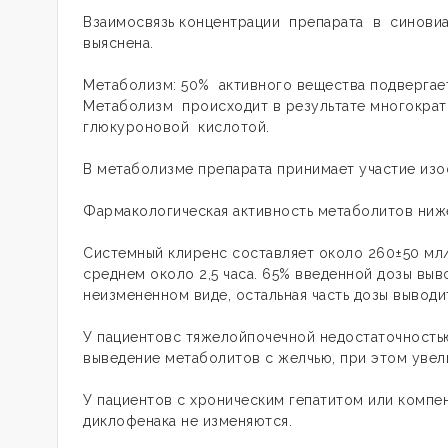
Взаимосвязь концентрации препарата в синовиа
выяснена.
Метаболизм: 50% активного вещества подвергае
Метаболизм происходит в результате многократ
глюкуроновой кислотой.
В метаболизме препарата принимает участие из
Фармакологическая активность метаболитов ниж
Системный клиренс составляет около 260±50 мл/
среднем около 2,5 часа. 65% введенной дозы выв
неизмененном виде, остальная часть дозы вывод
У пациентовс тяжелойпочечной недостаточностью
выведение метаболитов с желчью, при этом увел
У пациентов с хроническим гепатитом или комп
диклофенака не изменяются.