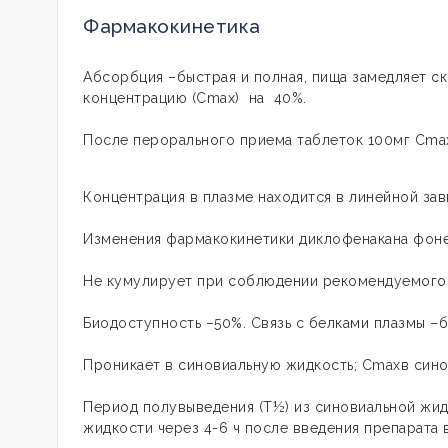
Фармакокинетика
Абсорбция –быстрая и полная, пища замедляет с
концентрацию (Сmax) на 40%.
После перорального приема таблеток 100мг Сmax 
Концентрация в плазме находится в линейной за
Изменения фармакокинетики диклофенакана фоне
Не кумулирует при соблюдении рекомендуемого
Биодоступность –50%. Связь с белками плазмы –б
Проникает в синовиальную жидкость; Сmaxв сино
Период полувыведения (T½) из синовиальной жид
жидкости через 4-6 ч после введения препарата в