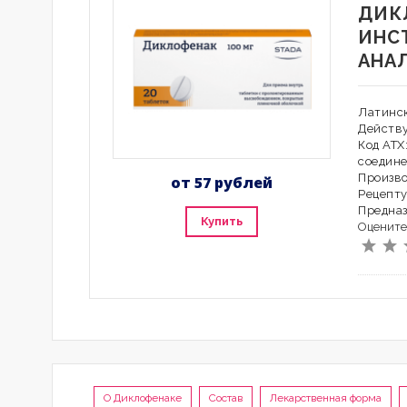
ДИК
ИНС
АНА
Латинск
Действ
Код АТХ
соедин
Произво
от 57 рублей
Рецепту
Предна
Купить
Оцените
О Диклофенаке
Состав
Лекарственная форма