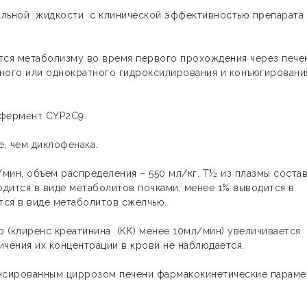
льной жидкости с клинической эффективностью препарата 
тся метаболизму во время первого прохождения через печен
ного или однократного гидроксилирования и конъюгировани
офермент CYP2С9.
е, чем диклофенака.
мин, объем распределения – 550 мл/кг. T½ из плазмы состав
одится в виде метаболитов почками; менее 1% выводится в
ится в виде метаболитов сжелчью.
 (клиренс креатинина (КК) менее 10мл/мин) увеличивается
ичения их концентрации в крови не наблюдается.
енсированным циррозом печени фармакокинетические парам