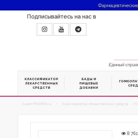
Фармацевтические
Подписывайтесь на нас в
Единый справ
КЛАССИФИКАТОР
БАДЫ И
ГОМЕОПА
ЛЕКАРСТВЕННЫХ
ПИЩЕВЫЕ
СРЕ
СРЕДСТВ
ДОБАВКИ
Super-PHARMA.ru
/
Классификатор лекарственных средств
/ К
8 761