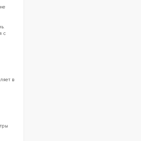
не
ь.
я с
ляет в
етры