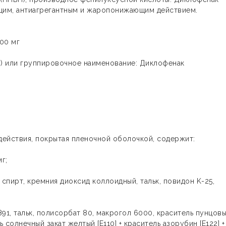
щим, антиагрегантным и жаропонижающим действием.
100 мг
) или группировочное наименование: Диклофенак
ействия, покрытая пленочной оболочкой, содержит:
мг;
спирт, кремния диоксид коллоидный, тальк, повидон K-25,
891, тальк, полисорбат 80, макрогол 6000, краситель пунцов
ь солнечный закат желтый [E110] + краситель азорубин [E122] +