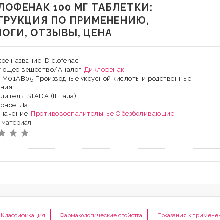
ЛОФЕНАК 100 МГ ТАБЛЕТКИ:
ТРУКЦИЯ ПО ПРИМЕНЕНИЮ,
ЛОГИ, ОТЗЫВЫ, ЦЕНА
ое название: Diclofenac
ующее вещество/Аналог:
Диклофенак
: М01АВ05 Производные уксусной кислоты и родственные
ения
дитель: STADA (Штада)
рное: Да
значение:
Противовоспалительные
Обезболивающие
 материал:
Классификация
Фармакологические свойства
Показания к примене