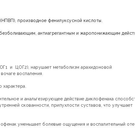
(НПВП), производное фенилуксусной кислоты.
обезболивающим, антиагрегантным и жаропонижающим дейст
(ЦОГ1 и ЦОГ2), нарушает метаболизм арахидоновой
 вочаге воспаления.
о характера.
ительное и анальгезирующее действие диклофенака способс
тренней скованности, припухлости суставов, что улучшает
лофенак уменьшает болевые ощущения и воспалительный оте