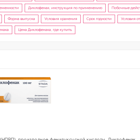
еменности
Диклофенак, инструкция по применению
Побочные дейс
Форма выпуска
Условия хранения
Срок годности
Условия о
енака
Цена Диклофенака, где купить
(НПВП), производное фенилуксусной кислоты. Диклофенак