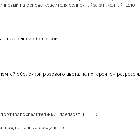
миниевый на основе красителя солнечныйзакат желтый [E110].
ые пленочной оболочкой.
ночной оболочкой розового цвета; на поперечном разрезе я
противовоспалительный препарат (НПВП)
ы и родственные соединения