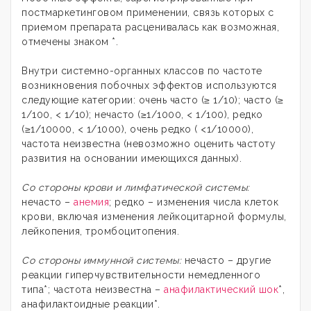
постмаркетинговом применении, связь которых с
приемом препарата расценивалась как возможная,
отмечены знаком *.
Внутри системно-органных классов по частоте
возникновения побочных эффектов используются
следующие категории: очень часто (≥ 1/10); часто (≥
1/100, < 1/10); нечасто (≥1/1000, < 1/100), редко
(≥1/10000, < 1/1000), очень редко ( <1/10000),
частота неизвестна (невозможно оценить частоту
развития на основании имеющихся данных).
Со стороны крови и лимфатической системы:
нечасто –
анемия
; редко – изменения числа клеток
крови, включая изменения лейкоцитарной формулы,
лейкопения, тромбоцитопения.
Со стороны иммунной системы:
нечасто – другие
реакции гиперчувствительности немедленного
типа*; частота неизвестна –
анафилактический шок
*,
анафилактоидные реакции*.