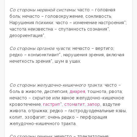
Со стороны нервной системы:
часто – головная
боль; нечасто – головокружение, сонливость.
Нарушения психики: часто – изменение настроения*;
частота неизвестна – спутанность сознания*,
дезориентация*.
Со стороны органов чувств:
нечасто – вертиго;
редко – конъюнктивит*, нарушения зрения, включая
нечеткость зрения*, шум в ушах.
Со стороны желудочно-кишечного тракта:
часто –
боль в животе, диспепсия,
диарея
, тошнота, рвота;
нечасто – скрытое или явное желудочно-кишечное
кровотечение,
гастрит
*,
стоматит
,
запор
, вздутие
живота, отрыжка; редко – гастродуоденальные язвы,
колит, эзофагит; очень редко – перфорация
желудочно-кишечного тракта.
Со стороны печени:
нечасто – транзиторные