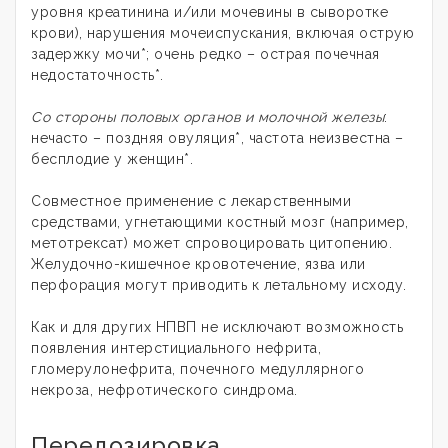
уровня креатинина и/или мочевины в сыворотке
крови), нарушения мочеиспускания, включая острую
задержку мочи*; очень редко – острая почечная
недостаточность*.
Со стороны половых органов и молочной железы
:
нечасто – поздняя овуляция*, частота неизвестна –
бесплодие у женщин*.
Совместное применение с лекарственными
средствами, угнетающими костный мозг (например,
метотрексат) может спровоцировать цитопению.
Желудочно-кишечное кровотечение, язва или
перфорация могут приводить к летальному исходу.
Как и для других НПВП не исключают возможность
появления интерстициального нефрита,
гломерулонефрита, почечного медуллярного
некроза, нефротического синдрома.
Передозировка