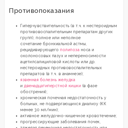
Противопоказания
Гиперчувствительность (в т.ч. к нестероидным
противовоспалительным препаратам других
групп), полное или неполное
сочетание бронхиальной астмы,
рецидивирующего
полипоза
носа и
околоносовых пазух и непереносимости
ацетилсалициловой кислоты или др.
нестероидных противовоспалительных
препаратов (в т.ч. в анамнезе);
язвенная болезнь желудка
и
двенадцатиперстной кишки
(в фазе
обострения);
хроническая почечная недостаточность у
больных, не подвергающихся диализу (КК
менее 30 мл/мин);
активное желудочно-кишечное кровотечение;
прогрессирующие заболевания почек,
тяжелая печеночная недостаточность или