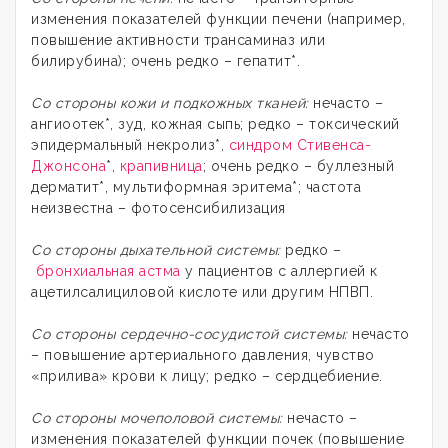
изменения показателей функции печени (например,
повышение активности трансаминаз или
билирубина); очень редко – гепатит*.
Со стороны кожи и подкожных тканей:
нечасто –
ангиоотек*, зуд, кожная сыпь; редко – токсический
эпидермальный некролиз*,
синдром Стивенса-
Джонсона
*,
крапивница
; очень редко – буллезный
дерматит*, мультиформная эритема*; частота
неизвестна – фотосенсибилизация
Со стороны дыхательной системы:
редко –
бронхиальная астма
у пациентов с аллергией к
ацетилсалициловой кислоте или другим НПВП.
Со стороны сердечно-сосудистой системы:
нечасто
– повышение артериального давления, чувство
«прилива» крови к лицу; редко – сердцебиение.
Со стороны мочеполовой системы:
нечасто –
изменения показателей функции почек (повышение