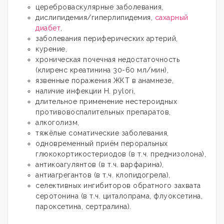
цереброваскулярные заболевания,
дислипидемия/гиперлипидемия,
сахарный
диабет
,
заболевания периферических артерий,
курение,
хроническая почечная недостаточность
(клиренс креатинина 30-60 мл/мин),
язвенные поражения ЖКТ в анамнезе,
наличие инфекции Н. pylori,
длительное применение нестероидных
противовоспалительных препаратов,
алкоголизм,
тяжёлые соматические заболевания,
одновременный приём пероральных
глюкокортикостериодов (в т.ч. преднизолона),
антикоагулянтов (в т.ч. варфарина),
антиагрегантов (в т.ч. клопидогрела),
селективных ингибиторов обратного захвата
серотонина (в т.ч. циталопрама, флуоксетина,
пароксетина, сертралина).